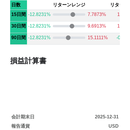
日数
リターンレンジ
リターン
15日間
-12.8231%
7.7873%
1.14
30日間
-12.8231%
9.6913%
1.05
90日間
-12.8231%
15.1111%
-0.30
損益計算書
会計期末日
2025-12-31
報告通貨
USD