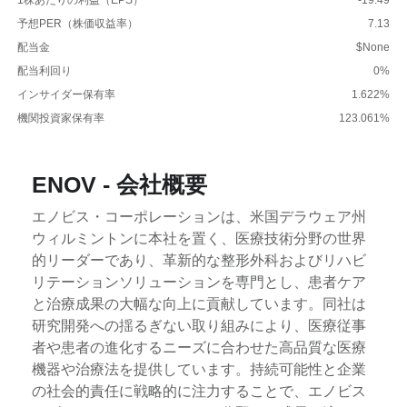
予想PER（株価収益率）
7.13
配当金
$None
配当利回り
0%
インサイダー保有率
1.622%
機関投資家保有率
123.061%
ENOV - 会社概要
エノビス・コーポレーションは、米国デラウェア州
ウィルミントンに本社を置く、医療技術分野の世界
的リーダーであり、革新的な整形外科およびリハビ
リテーションソリューションを専門とし、患者ケア
と治療成果の大幅な向上に貢献しています。同社は
研究開発への揺るぎない取り組みにより、医療従事
者や患者の進化するニーズに合わせた高品質な医療
機器や治療法を提供しています。持続可能性と企業
の社会的責任に戦略的に注力することで、エノビス