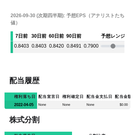
2026-09-30 (次期四半期): 予想EPS（アナリストたちの
値）
7日前
30日前
60日前
90日前
予想レンジ
0.8403
0.8403
0.8420
0.8491
0.7900
0.8
配当履歴
権利落ち日
配当宣言日
権利確定日
配当金支払日
配当金額
2022-04-05
None
None
None
$0.00
株式分割