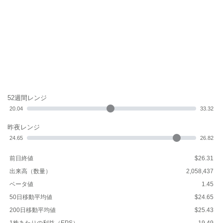
52週間レンジ
20.04
33.32
昨夜レンジ
24.65
26.82
前日終値
$26.31
出来高（数量）
2,058,437
ベータ値
1.45
50日移動平均値
$24.65
200日移動平均値
$25.43
1株あたりの利益（EPS）
-19.49