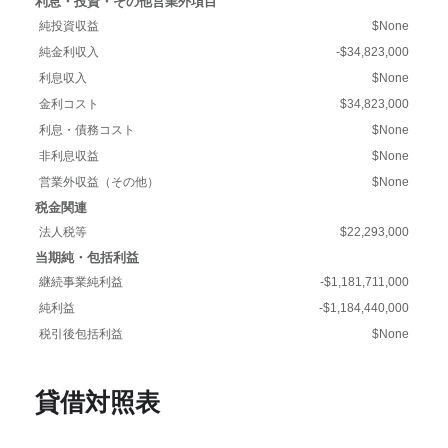
利息・投資・その他営業外項目
純投資収益
$None
純金利収入
-$34,823,000
利息収入
$None
金利コスト
$34,823,000
利息・債務コスト
$None
非利息収益
$None
営業外収益（その他）
$None
税金関連
法人税等
$22,293,000
当期純・包括利益
継続事業純利益
-$1,181,711,000
純利益
-$1,184,440,000
税引後包括利益
$None
貸借対照表