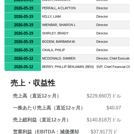
2026-05-19
PERFALL, A CLAYTON
Director
2026-05-19
KELLY, LIAM
Director
2026-05-19
WIENBAR, SHARON L
Director
2026-05-19
SHIRLEY, BRADY
Director
2026-05-19
BODEM, BARBARA W.
Director
2026-05-19
OKALA, PHILIP
Director
2026-05-12
MCDONALD, DAMIEN
Director, Chief Executive 
2026-05-12
BERRY, PHILLIP BENJAMIN (BEN)
SVP, Chief Financial Offic
売上・収益性
売上高（直近12ヶ月）
$229,660万ドル
一株あたり売上高（直近12ヶ月）
$40.07
売上総利益（直近12ヶ月）
$140,818万ドル
営業利益（EBITDA：減価償却
$37,917万ド