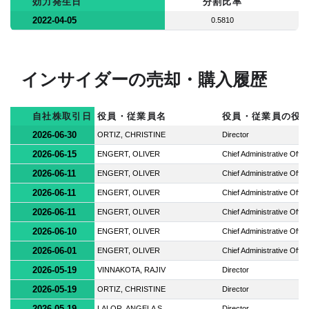
効力発生日
分割比率
2022-04-05
0.5810
インサイダーの売却・購入履歴
自社株取引日
役員・従業員名
役員・従業員の役
2026-06-30
ORTIZ, CHRISTINE
Director
2026-06-15
ENGERT, OLIVER
Chief Administrative Offic
2026-06-11
ENGERT, OLIVER
Chief Administrative Offic
2026-06-11
ENGERT, OLIVER
Chief Administrative Offic
2026-06-11
ENGERT, OLIVER
Chief Administrative Offic
2026-06-10
ENGERT, OLIVER
Chief Administrative Offic
2026-06-01
ENGERT, OLIVER
Chief Administrative Offic
2026-05-19
VINNAKOTA, RAJIV
Director
2026-05-19
ORTIZ, CHRISTINE
Director
2026-05-19
LALOR, ANGELA S
Director