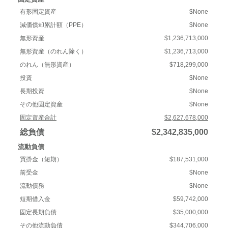
有形固定資産
$None
減価償却累計額（PPE）
$None
無形資産
$1,236,713,000
無形資産（のれん除く）
$1,236,713,000
のれん（無形資産）
$718,299,000
投資
$None
長期投資
$None
その他固定資産
$None
固定資産合計
$2,627,678,000
総負債
$2,342,835,000
流動負債
買掛金（短期）
$187,531,000
前受金
$None
流動債務
$None
短期借入金
$59,742,000
固定長期負債
$35,000,000
その他流動負債
$344,706,000