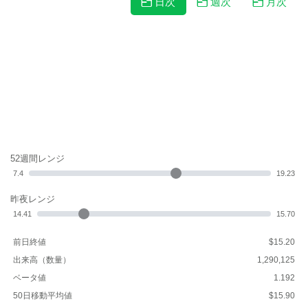
日次
週次
月次
52週間レンジ
7.4
19.23
昨夜レンジ
14.41
15.70
前日終値
$15.20
出来高（数量）
1,290,125
ベータ値
1.192
50日移動平均値
$15.90