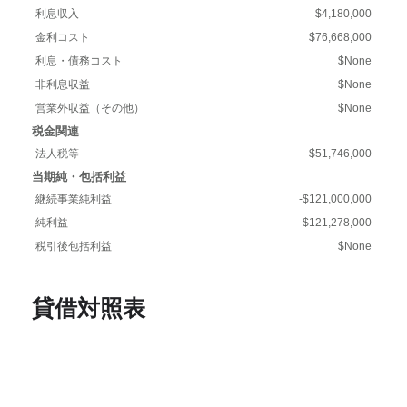
利息収入
$4,180,000
金利コスト
$76,668,000
利息・債務コスト
$None
非利息収益
$None
営業外収益（その他）
$None
税金関連
法人税等
-$51,746,000
当期純・包括利益
継続事業純利益
-$121,000,000
純利益
-$121,278,000
税引後包括利益
$None
貸借対照表