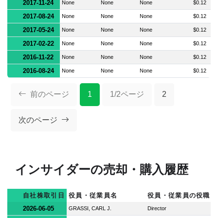
2017-11-24
None
None
None
$0.12
2017-08-24
None
None
None
$0.12
2017-05-24
None
None
None
$0.12
2017-02-22
None
None
None
$0.12
2016-11-22
None
None
None
$0.12
2016-08-24
None
None
None
$0.12
前のページ
1
1/2ページ
2
次のページ
インサイダーの売却・購入履歴
自社株取引日
役員・従業員名
役員・従業員の役職
2026-06-05
GRASSI, CARL J.
Director