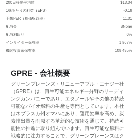
200日移動平均値
$13.34
1株あたりの利益（EPS）
-0.18
予想PER（株価収益率）
11.31
配当金
$None
配当利回り
0%
インサイダー保有率
1.867%
機関投資家保有率
109.495%
GPRE - 会社概要
グリーンプレーンズ・リニューアブル・エナジー社
（GPRE）は、再生可能エネルギー分野のリーディ
ングカンパニーであり、エタノールやその他の持続
可能なバイオ燃料の生産を専門としています。本社
はネブラスカ州オマハにあり、運用効率を高め、炭
素排出量を削減する革新的な技術を通じて、持続可
能性の推進に取り組んでいます。再生可能な原料に
戦略的に注力することで、グリーンプレーンズはク