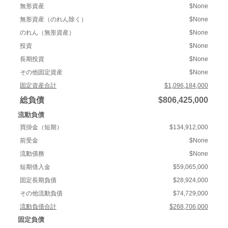
無形資産
$None
無形資産（のれん除く）
$None
のれん（無形資産）
$None
投資
$None
長期投資
$None
その他固定資産
$None
固定資産合計
$1,096,184,000
総負債
$806,425,000
流動負債
買掛金（短期）
$134,912,000
前受金
$None
流動債務
$None
短期借入金
$59,065,000
固定長期負債
$28,924,000
その他流動負債
$74,729,000
流動負債合計
$268,706,000
固定負債