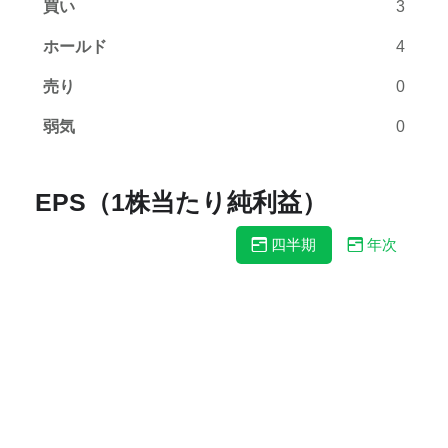
買い
3
ホールド
4
売り
0
弱気
0
EPS（1株当たり純利益）
四半期
年次