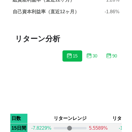
自己資本利益率（直近12ヶ月）
-1.86%
リターン分析
15
30
90
日数
リターンレンジ
リターン
15日間
-7.8229%
5.5589%
-1.45