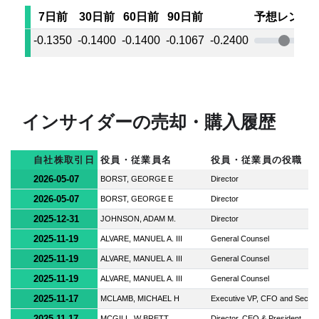
7日前
30日前
60日前
90日前
予想レンジ
-0.1350
-0.1400
-0.1400
-0.1067
-0.2400
インサイダーの売却・購入履歴
自社株取引日
役員・従業員名
役員・従業員の役職
2026-05-07
BORST, GEORGE E
Director
2026-05-07
BORST, GEORGE E
Director
2025-12-31
JOHNSON, ADAM M.
Director
2025-11-19
ALVARE, MANUEL A. III
General Counsel
2025-11-19
ALVARE, MANUEL A. III
General Counsel
2025-11-19
ALVARE, MANUEL A. III
General Counsel
2025-11-17
MCLAMB, MICHAEL H
Executive VP, CFO and Sec
2025-11-17
MCGILL, W BRETT
Director, CEO & President