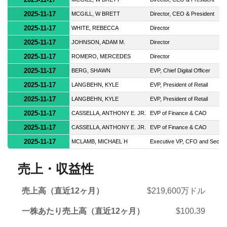
2025-11-17
MCGILL, W BRETT
Director, CEO & President
2025-11-17
WHITE, REBECCA
Director
2025-11-17
JOHNSON, ADAM M.
Director
2025-11-17
ROMERO, MERCEDES
Director
2025-11-17
BERG, SHAWN
EVP, Chief Digital Officer
2025-11-17
LANGBEHN, KYLE
EVP, President of Retail
2025-11-17
LANGBEHN, KYLE
EVP, President of Retail
2025-11-17
CASSELLA, ANTHONY E. JR.
EVP of Finance & CAO
2025-11-17
CASSELLA, ANTHONY E. JR.
EVP of Finance & CAO
2025-11-17
MCLAMB, MICHAEL H
Executive VP, CFO and Sec
売上・収益性
売上高（直近12ヶ月）
$219,600万ドル
一株あたり売上高（直近12ヶ月）
$100.39