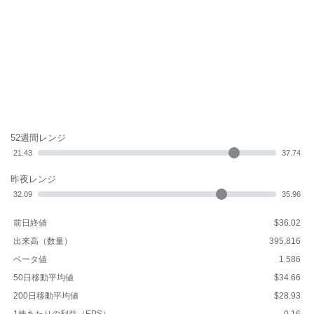
52週間レンジ
21.43
37.74
昨夜レンジ
32.09
35.96
前日終値
$36.02
出来高（数量）
395,816
ベータ値
1.586
50日移動平均値
$34.66
200日移動平均値
$28.93
1株あたりの利益（EPS）
0.16