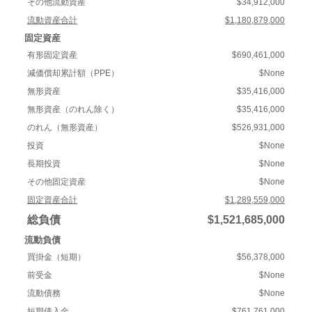
その他流動資産
$34,912,000
流動資産合計
$1,180,879,000
固定資産
有形固定資産
$690,461,000
減価償却累計額（PPE）
$None
無形資産
$35,416,000
無形資産（のれん除く）
$35,416,000
のれん（無形資産）
$526,931,000
投資
$None
長期投資
$None
その他固定資産
$None
固定資産合計
$1,289,559,000
総負債
$1,521,685,000
流動負債
買掛金（短期）
$56,378,000
前受金
$None
流動債務
$None
短期借入金
$761,761,000