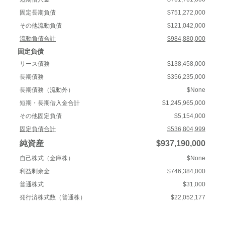
固定長期負債
$751,272,000
その他流動負債
$121,042,000
流動負債合計
$984,880,000
固定負債
リース債務
$138,458,000
長期債務
$356,235,000
長期債務（流動外）
$None
短期・長期借入金合計
$1,245,965,000
その他固定負債
$5,154,000
固定負債合計
$536,804,999
純資産
$937,190,000
自己株式（金庫株）
$None
利益剰余金
$746,384,000
普通株式
$31,000
発行済株式数（普通株）
$22,052,177