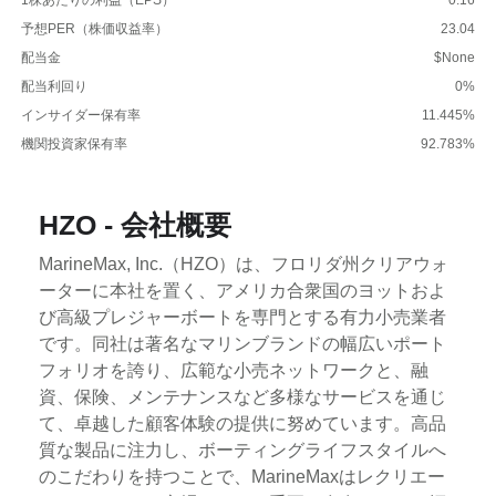
予想PER（株価収益率）
23.04
配当金
$None
配当利回り
0%
インサイダー保有率
11.445%
機関投資家保有率
92.783%
HZO - 会社概要
MarineMax, Inc.（HZO）は、フロリダ州クリアウォ
ーターに本社を置く、アメリカ合衆国のヨットおよ
び高級プレジャーボートを専門とする有力小売業者
です。同社は著名なマリンブランドの幅広いポート
フォリオを誇り、広範な小売ネットワークと、融
資、保険、メンテナンスなど多様なサービスを通じ
て、卓越した顧客体験の提供に努めています。高品
質な製品に注力し、ボーティングライフスタイルへ
のこだわりを持つことで、MarineMaxはレクリエー