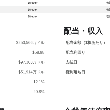
Director
普
Director
普
Director
普
配当・収入
$253,566万ドル
配当金額（1株あたり）
$58.98
配当利回り
$97,303万ドル
支払日
$51,914万ドル
権利落ち日
12.1%
20.8%