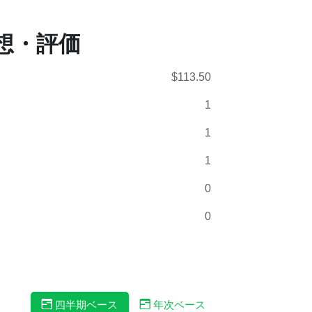
想・評価
$113.50
1
1
1
0
0
四半期ベース
年次ベース