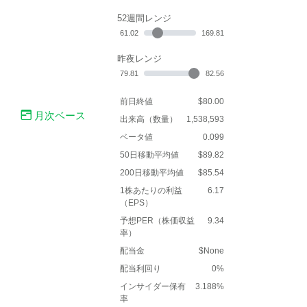
52週間レンジ
61.02
169.81
昨夜レンジ
79.81
82.56
前日終値
$80.00
月次ベース
出来高（数量）
1,538,593
ベータ値
0.099
50日移動平均値
$89.82
200日移動平均値
$85.54
1株あたりの利益
6.17
（EPS）
予想PER（株価収益
9.34
率）
配当金
$None
配当利回り
0%
インサイダー保有
3.188%
率