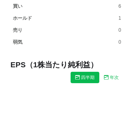
買い
6
ホールド
1
売り
0
弱気
0
EPS（1株当たり純利益）
四半期
年次