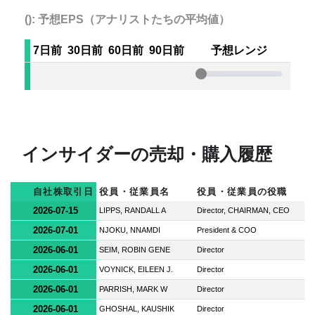
(): 予想EPS（アナリストたちの平均値）
7日前
30日前
60日前
90日前
予想レンジ
インサイダーの売却・購入履歴
自社株取引日
役員・従業員名
役員・従業員の役職
2026-07-15
LIPPS, RANDALL A
Director, CHAIRMAN, CEO
2026-07-01
NJOKU, NNAMDI
President & COO
2026-06-01
SEIM, ROBIN GENE
Director
2026-06-01
VOYNICK, EILEEN J.
Director
2026-06-01
PARRISH, MARK W
Director
2026-06-01
GHOSHAL, KAUSHIK
Director