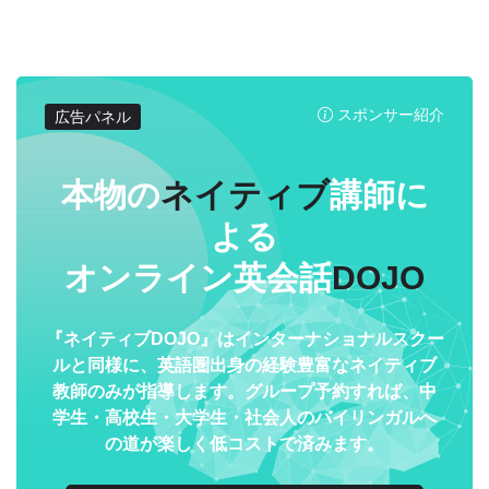
スポンサー紹介
広告パネル
本物の
ネイティブ
講師に
よる
オンライン英会話
DOJO
『ネイティブDOJO』はインターナショナルスクー
ルと同様に、英語圏出身の経験豊富なネイティブ
教師のみが指導します。グループ予約すれば、中
学生・高校生・大学生・社会人のバイリンガルへ
の道が楽しく低コストで済みます。