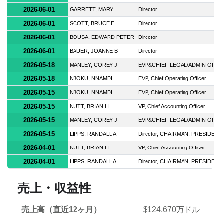
2026-06-01
GARRETT, MARY
Director
2026-06-01
SCOTT, BRUCE E
Director
2026-06-01
BOUSA, EDWARD PETER
Director
2026-06-01
BAUER, JOANNE B
Director
2026-05-18
MANLEY, COREY J
EVP&CHIEF LEGAL/ADMIN OFF
2026-05-18
NJOKU, NNAMDI
EVP, Chief Operating Officer
2026-05-15
NJOKU, NNAMDI
EVP, Chief Operating Officer
2026-05-15
NUTT, BRIAN H.
VP, Chief Accounting Officer
2026-05-15
MANLEY, COREY J
EVP&CHIEF LEGAL/ADMIN OFF
2026-05-15
LIPPS, RANDALL A
Director, CHAIRMAN, PRESIDEN
2026-04-01
NUTT, BRIAN H.
VP, Chief Accounting Officer
2026-04-01
LIPPS, RANDALL A
Director, CHAIRMAN, PRESIDEN
売上・収益性
売上高（直近12ヶ月）
$124,670万ドル