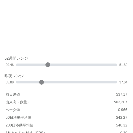
52週間レンジ
29.46
51.39
昨夜レンジ
35.88
37.04
前日終値
$37.17
出来高（数量）
503,207
ベータ値
0.966
50日移動平均値
$42.27
200日移動平均値
$40.32
1株あたりの利益（EPS）
0.39