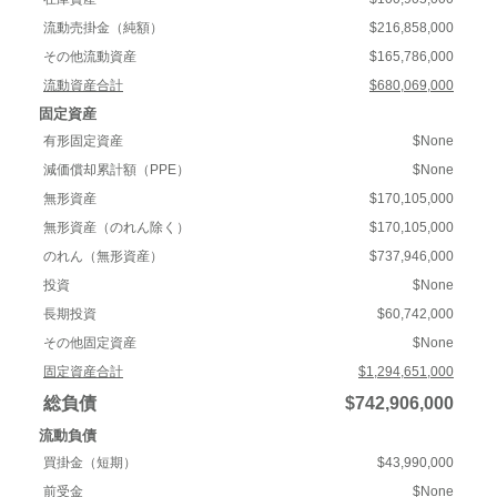
流動売掛金（純額）
$216,858,000
その他流動資産
$165,786,000
流動資産合計
$680,069,000
固定資産
有形固定資産
$None
減価償却累計額（PPE）
$None
無形資産
$170,105,000
無形資産（のれん除く）
$170,105,000
のれん（無形資産）
$737,946,000
投資
$None
長期投資
$60,742,000
その他固定資産
$None
固定資産合計
$1,294,651,000
総負債
$742,906,000
流動負債
買掛金（短期）
$43,990,000
前受金
$None