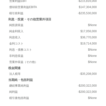
営業利益EBIT
-$215,816,000
償却前営業利益EBITA
$147,304,000
税引前利益
-$235,530,000
利息・投資・その他営業外項目
純投資収益
$None
純金利収入
$17,056,000
利息収入
$36,770,000
金利コスト
$19,714,000
利息・債務コスト
$None
非利息収益
$None
営業外収益（その他）
$None
税金関連
法人税等
-$35,208,000
当期純・包括利益
継続事業純利益
-$200,322,000
純利益
-$200,322,000
税引後包括利益
$None