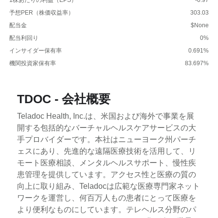
予想PER（株価収益率）
303.03
配当金
$None
配当利回り
0%
インサイダー保有率
0.691%
機関投資家保有率
83.697%
TDOC - 会社概要
Teladoc Health, Inc.は、米国および海外で事業を展
開する包括的なバーチャルヘルスケアサービスの大
手プロバイダーです。本社はニューヨーク州パーチ
ェスにあり、先進的な遠隔医療技術を活用して、リ
モート医療相談、メンタルヘルスサポート、慢性疾
患管理を提供しています。アクセス性と医療の質の
向上に取り組み、Teladocは広範な医療専門家ネット
ワークを運営し、何百万人もの患者にとって医療を
より便利なものにしています。テレヘルス分野のパ