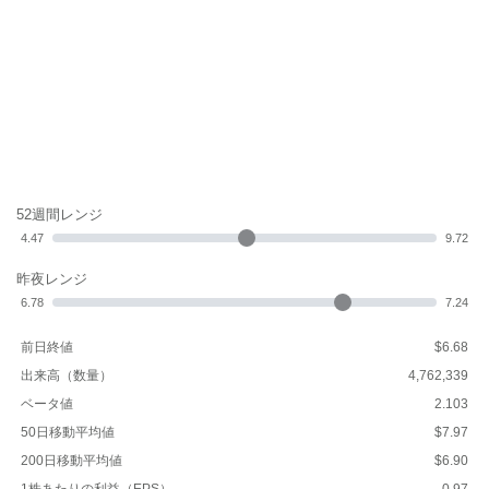
52週間レンジ
4.47
9.72
昨夜レンジ
6.78
7.24
前日終値
$6.68
出来高（数量）
4,762,339
ベータ値
2.103
50日移動平均値
$7.97
200日移動平均値
$6.90
1株あたりの利益（EPS）
-0.97