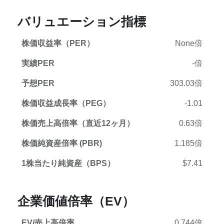
バリュエーション指標
株価収益率（PER）
None倍
実績PER
-倍
予想PER
303.03倍
株価収益成長率（PEG）
-1.01
株価売上高倍率（直近12ヶ月）
0.63倍
株価純資産倍率 (PBR)
1.185倍
1株当たり純資産（BPS）
$7.41
企業価値倍率（EV）
EV/売上高倍率
0.744倍