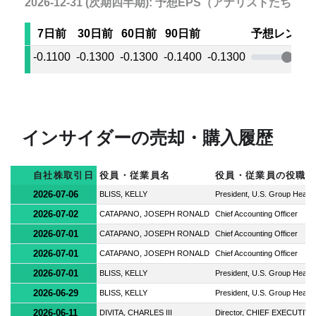
2026-12-31 (次期四半期): 予想EPS（アナリストたちの
7日前
30日前
60日前
90日前
予想レンジ
-0.1100
-0.1300
-0.1300
-0.1400
-0.1300
インサイダーの売却・購入履歴
自社株取引日
役員・従業員名
役員・従業員の役職
2026-07-06
BLISS, KELLY
President, U.S. Group Health
2026-07-02
CATAPANO, JOSEPH RONALD
Chief Accounting Officer
2026-07-01
CATAPANO, JOSEPH RONALD
Chief Accounting Officer
2026-07-01
CATAPANO, JOSEPH RONALD
Chief Accounting Officer
2026-07-01
BLISS, KELLY
President, U.S. Group Health
2026-06-29
BLISS, KELLY
President, U.S. Group Health
2026-06-11
DIVITA, CHARLES III
Director, CHIEF EXECUTIV