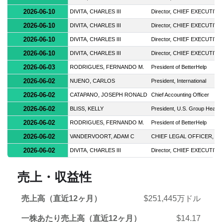
2026-06-10
DIVITA, CHARLES III
Director, CHIEF EXECUTIV
2026-06-10
DIVITA, CHARLES III
Director, CHIEF EXECUTIV
2026-06-10
DIVITA, CHARLES III
Director, CHIEF EXECUTIV
2026-06-10
DIVITA, CHARLES III
Director, CHIEF EXECUTIV
2026-06-03
RODRIGUES, FERNANDO M.
President of BetterHelp
2026-06-02
NUENO, CARLOS
President, International
2026-06-02
CATAPANO, JOSEPH RONALD
Chief Accounting Officer
2026-06-02
BLISS, KELLY
President, U.S. Group Health
2026-06-02
RODRIGUES, FERNANDO M.
President of BetterHelp
2026-06-02
VANDERVOORT, ADAM C
CHIEF LEGAL OFFICER, S
2026-06-02
DIVITA, CHARLES III
Director, CHIEF EXECUTIV
売上・収益性
売上高（直近12ヶ月）
$251,445万ドル
一株あたり売上高（直近12ヶ月）
$14.17