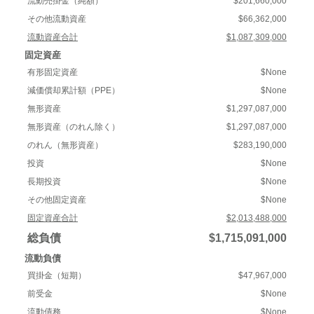
流動売掛金（純額）
$201,660,000
その他流動資産
$66,362,000
流動資産合計
$1,087,309,000
固定資産
有形固定資産
$None
減価償却累計額（PPE）
$None
無形資産
$1,297,087,000
無形資産（のれん除く）
$1,297,087,000
のれん（無形資産）
$283,190,000
投資
$None
長期投資
$None
その他固定資産
$None
固定資産合計
$2,013,488,000
総負債
$1,715,091,000
流動負債
買掛金（短期）
$47,967,000
前受金
$None
流動債務
$None