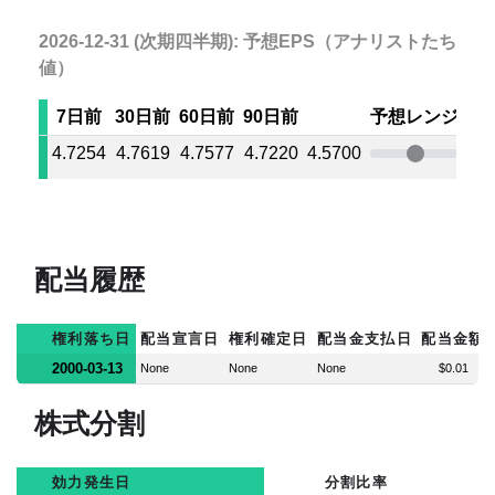
2026-12-31 (次期四半期): 予想EPS（アナリストたちの
値）
7日前
30日前
60日前
90日前
予想レンジ
4.7254
4.7619
4.7577
4.7220
4.5700
6.5
配当履歴
権利落ち日
配当宣言日
権利確定日
配当金支払日
配当金額
2000-03-13
None
None
None
$0.01
株式分割
効力発生日
分割比率