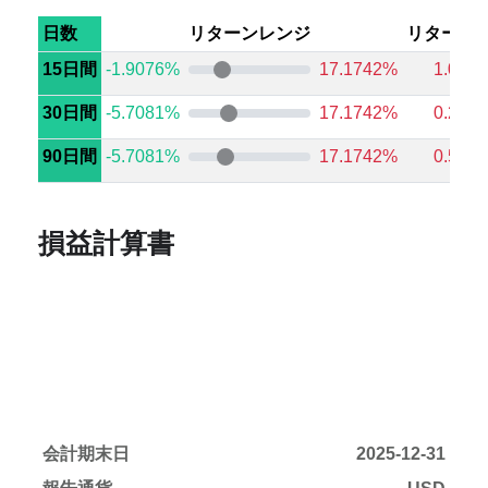
日数
リターンレンジ
リターン
15日間
-1.9076%
17.1742%
1.085
30日間
-5.7081%
17.1742%
0.247
90日間
-5.7081%
17.1742%
0.535
損益計算書
会計期末日
2025-12-31