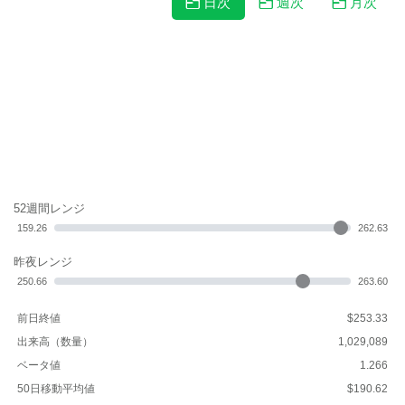
日次
週次
月次
52週間レンジ
159.26
262.63
昨夜レンジ
250.66
263.60
前日終値
$253.33
出来高（数量）
1,029,089
ベータ値
1.266
50日移動平均値
$190.62