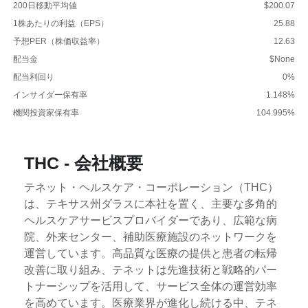
200日移動平均値
$200.07
1株あたりの利益（EPS）
25.88
予想PER（株価収益率）
12.63
配当金
$None
配当利回り
0%
インサイダー保有率
1.148%
機関投資家保有率
104.995%
THC - 会社概要
テネット・ヘルスケア・コーポレーション（THC）
は、テキサス州ダラスに本社を置く、主要な多角的
ヘルスケアサービスプロバイダーであり、広範な病
院、外来センター、補助医療施設のネットワークを
運営しています。高品質な医療の提供と患者の転帰
改善に取り組み、テネットは先進技術と戦略的パー
トナーシップを活用して、サービス全体の運営効率
を高めています。医療業界が進化し続ける中、テネ