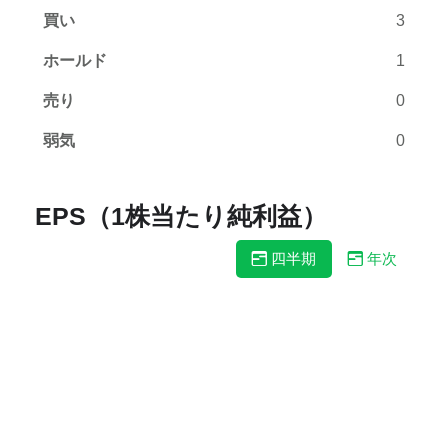
買い
3
ホールド
1
売り
0
弱気
0
EPS（1株当たり純利益）
四半期
年次