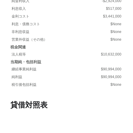
純金利収入
-$2,924,000
利息収入
$517,000
金利コスト
$3,441,000
利息・債務コスト
$None
非利息収益
$None
営業外収益（その他）
$None
税金関連
法人税等
$10,632,000
当期純・包括利益
継続事業純利益
$90,994,000
純利益
$90,994,000
税引後包括利益
$None
貸借対照表