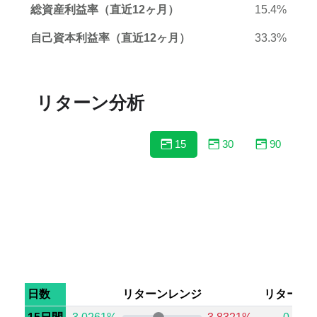
総資産利益率（直近12ヶ月）
15.4%
自己資本利益率（直近12ヶ月）
33.3%
リターン分析
15
30
90
日数
リターンレンジ
リターン