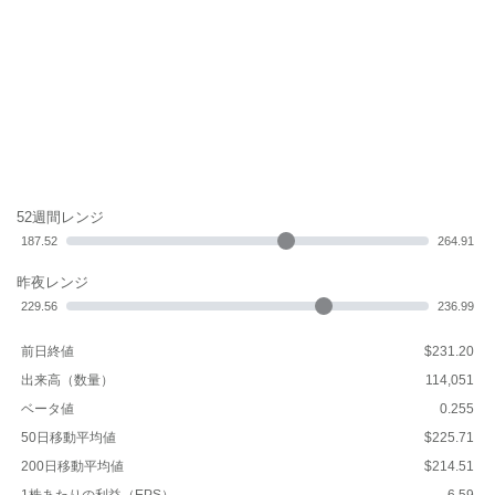
52週間レンジ
187.52
264.91
昨夜レンジ
229.56
236.99
前日終値
$231.20
出来高（数量）
114,051
ベータ値
0.255
50日移動平均値
$225.71
200日移動平均値
$214.51
1株あたりの利益（EPS）
6.59