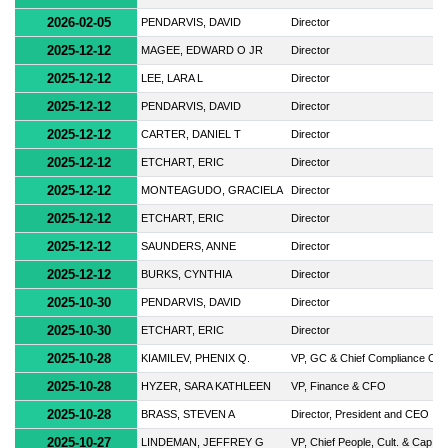
2026-02-05
PENDARVIS, DAVID
Director
2025-12-12
MAGEE, EDWARD O JR
Director
2025-12-12
LEE, LARA L
Director
2025-12-12
PENDARVIS, DAVID
Director
2025-12-12
CARTER, DANIEL T
Director
2025-12-12
ETCHART, ERIC
Director
2025-12-12
MONTEAGUDO, GRACIELA
Director
2025-12-12
ETCHART, ERIC
Director
2025-12-12
SAUNDERS, ANNE
Director
2025-12-12
BURKS, CYNTHIA
Director
2025-10-30
PENDARVIS, DAVID
Director
2025-10-30
ETCHART, ERIC
Director
2025-10-28
KIAMILEV, PHENIX Q.
VP, GC & Chief Compliance Ofc
2025-10-28
HYZER, SARA KATHLEEN
VP, Finance & CFO
2025-10-28
BRASS, STEVEN A
Director, President and CEO
2025-10-27
LINDEMAN, JEFFREY G
VP, Chief People, Cult. & Cap.