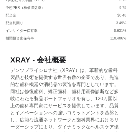
予想PER（株価収益率）
9.75
配当金
$0.48
配当利回り
3.49%
インサイダー保有率
0.631%
機関投資家保有率
110.406%
XRAY - 会社概要
デンツプライシロナ社（XRAY）は、革新的な歯科
製品と技術を提供する世界有数の企業であり、先進
的な歯科機器や消耗品の製造を専門としています。
同社は修復歯科、矯正歯科、歯科用画像診断など多
岐にわたる製品ポートフォリオを有し、120カ国以
上の歯科専門家にサービスを提供しています。品質
とイノベーションへの強いコミットメントを基盤と
し、広範な流通ネットワークと歯科業界におけるリ
ーダーシップにより、ダイナミックなヘルスケア環