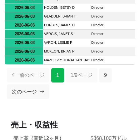
2026-06-03
HOLDEN, BETSY D
Director
2026-06-03
GLADDEN, BRIAN T
Director
2026-06-03
FORBES, JAMES D
Director
2026-06-03
VERGIS, JANET S.
Director
2026-06-03
VARON, LESLIE F
Director
2026-06-03
MCKEON, BRIAN P
Director
2026-06-03
MAZELSKY, JONATHAN JAY
Director
前のページ
1
1/9ページ
9
次のページ
売上・収益性
売上高（直近12ヶ月）
$368,100万ドル