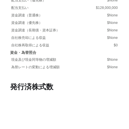
配当支払い（優先株）
$None
配当支払い
$128,000,000
資金調達（普通株）
$None
資金調達（優先株）
$None
資金調達（長期債・資本証券）
$None
自社株売却による収益
$None
自社株再取得による収益
$0
資金・為替照合
現金及び現金同等物の増減額
$None
為替レートの変動による増減額
$None
発行済株式数