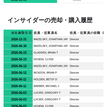
インサイダーの売却・購入履歴
自社株取引日
役員・従業員名
役員・従業員の役職
株
2026-12-31
MAZELSKY, JONATHAN JAY
Director
2026-06-30
MAZELSKY, JONATHAN JAY
Director
2026-06-15
GLADDEN, BRIAN T
Director
2026-06-15
HOSEIN, CLYDE
Director
2026-06-12
MAZELSKY, JONATHAN JAY
Director
2026-06-12
MCKEON, BRIAN P
Director
2026-06-11
HOLDEN, BETSY D
Director
2026-06-11
BARBER, MICHAEL J
Director
2026-06-03
LUCIER, GREGORY T
Director
2026-06-03
LUCIER, GREGORY T
Director
2026-06-03
HOSEIN, CLYDE
Director