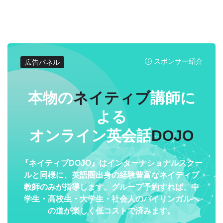
スポンサー紹介
広告パネル
本物の
ネイティブ
講師に
よる
オンライン英会話
DOJO
『ネイティブDOJO』はインターナショナルスクー
ルと同様に、英語圏出身の経験豊富なネイティブ
教師のみが指導します。グループ予約すれば、中
学生・高校生・大学生・社会人のバイリンガルへ
の道が楽しく低コストで済みます。