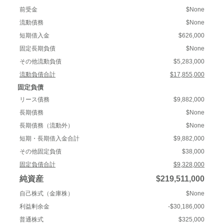
前受金
$None
流動債務
$None
短期借入金
$626,000
固定長期負債
$None
その他流動負債
$5,283,000
流動負債合計
$17,855,000
固定負債
リース債務
$9,882,000
長期債務
$None
長期債務（流動外）
$None
短期・長期借入金合計
$9,882,000
その他固定負債
$38,000
固定負債合計
$9,328,000
純資産
$219,511,000
自己株式（金庫株）
$None
利益剰余金
-$30,186,000
普通株式
$325,000