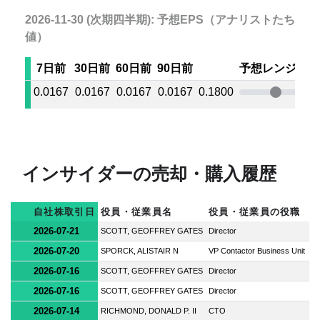
2026-11-30 (次期四半期): 予想EPS（アナリストたちの
値）
7日前
30日前
60日前
90日前
予想レンジ
0.0167
0.0167
0.0167
0.0167
0.1800
0.2
インサイダーの売却・購入履歴
自社株取引日
役員・従業員名
役員・従業員の役職
2026-07-21
SCOTT, GEOFFREY GATES
Director
2026-07-20
SPORCK, ALISTAIR N
VP Contactor Business Unit
2026-07-16
SCOTT, GEOFFREY GATES
Director
2026-07-16
SCOTT, GEOFFREY GATES
Director
2026-07-14
RICHMOND, DONALD P. II
CTO