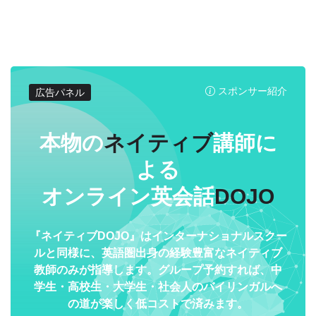
スポンサー紹介
広告パネル
本物の
ネイティブ
講師に
よる
オンライン英会話
DOJO
『ネイティブDOJO』はインターナショナルスクー
ルと同様に、英語圏出身の経験豊富なネイティブ
教師のみが指導します。グループ予約すれば、中
学生・高校生・大学生・社会人のバイリンガルへ
の道が楽しく低コストで済みます。