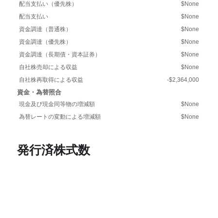
配当支払い（優先株）
$None
配当支払い
$None
資金調達（普通株）
$None
資金調達（優先株）
$None
資金調達（長期債・資本証券）
$None
自社株売却による収益
$None
自社株再取得による収益
-$2,364,000
資金・為替照合
現金及び現金同等物の増減額
$None
為替レートの変動による増減額
$None
発行済株式数