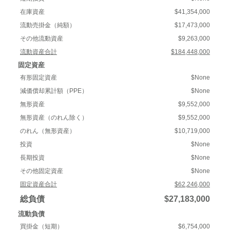
在庫資産
$41,354,000
流動売掛金（純額）
$17,473,000
その他流動資産
$9,263,000
流動資産合計
$184,448,000
固定資産
有形固定資産
$None
減価償却累計額（PPE）
$None
無形資産
$9,552,000
無形資産（のれん除く）
$9,552,000
のれん（無形資産）
$10,719,000
投資
$None
長期投資
$None
その他固定資産
$None
固定資産合計
$62,246,000
総負債
$27,183,000
流動負債
買掛金（短期）
$6,754,000