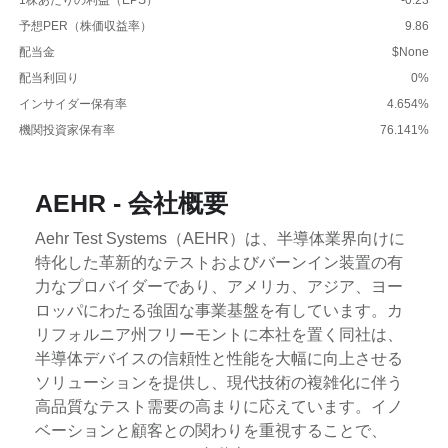
予想PER（株価収益率）
9.86
配当金
$None
配当利回り
0%
インサイダー保有率
4.654%
機関投資家保有率
76.141%
AEHR - 会社概要
Aehr Test Systems（AEHR）は、半導体業界向けに
特化した革新的なテストおよびバーンイン装置の有
力なプロバイダーであり、アメリカ、アジア、ヨー
ロッパにわたる強固な事業基盤を有しています。カ
リフォルニア州フリーモントに本社を置く同社は、
半導体デバイスの信頼性と性能を大幅に向上させる
ソリューションを提供し、現代技術の複雑化に伴う
高品質なテスト需要の高まりに応えています。イノ
ベーションと顧客との関わりを重視することで、