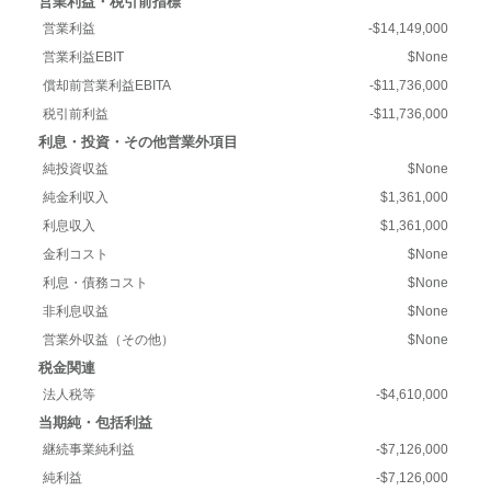
営業利益・税引前指標
営業利益
-$14,149,000
営業利益EBIT
$None
償却前営業利益EBITA
-$11,736,000
税引前利益
-$11,736,000
利息・投資・その他営業外項目
純投資収益
$None
純金利収入
$1,361,000
利息収入
$1,361,000
金利コスト
$None
利息・債務コスト
$None
非利息収益
$None
営業外収益（その他）
$None
税金関連
法人税等
-$4,610,000
当期純・包括利益
継続事業純利益
-$7,126,000
純利益
-$7,126,000