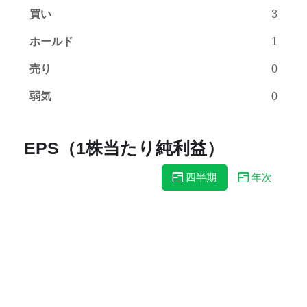
買い
3
ホールド
1
売り
0
弱気
0
EPS（1株当たり純利益）
四半期
年次