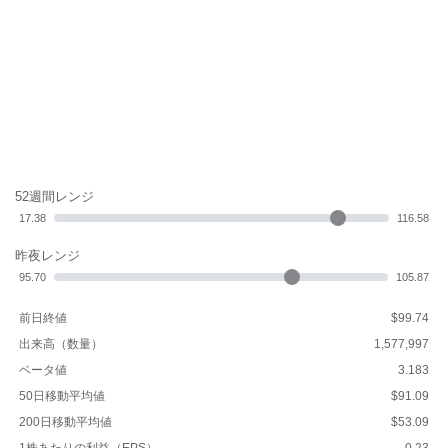
52週間レンジ
17.38
116.58
昨夜レンジ
95.70
105.87
前日終値
$99.74
出来高（数量）
1,577,997
ベータ値
3.183
50日移動平均値
$91.09
200日移動平均値
$53.09
1株あたりの利益（EPS）
-0.23