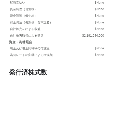
配当支払い
$None
資金調達（普通株）
$None
資金調達（優先株）
$None
資金調達（長期債・資本証券）
$None
自社株売却による収益
$None
自社株再取得による収益
-$2,191,944,000
資金・為替照合
現金及び現金同等物の増減額
$None
為替レートの変動による増減額
$None
発行済株式数