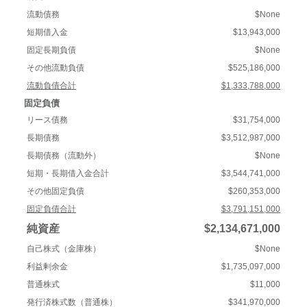
流動債務
$None
短期借入金
$13,943,000
固定長期負債
$None
その他流動負債
$525,186,000
流動負債合計
$1,333,788,000
固定負債
リース債務
$31,754,000
長期債務
$3,512,987,000
長期債務（流動外）
$None
短期・長期借入金合計
$3,544,741,000
その他固定負債
$260,353,000
固定負債合計
$3,791,151,000
純資産
$2,134,671,000
自己株式（金庫株）
$None
利益剰余金
$1,735,097,000
普通株式
$11,000
発行済株式数（普通株）
$341,970,000