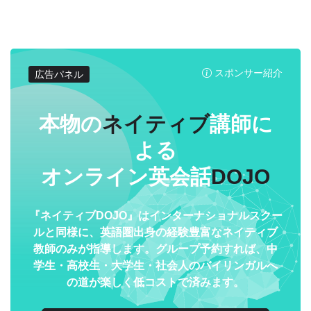
スポンサー紹介
広告パネル
本物の
ネイティブ
講師に
よる
オンライン英会話
DOJO
『ネイティブDOJO』はインターナショナルスクー
ルと同様に、英語圏出身の経験豊富なネイティブ
教師のみが指導します。グループ予約すれば、中
学生・高校生・大学生・社会人のバイリンガルへ
の道が楽しく低コストで済みます。