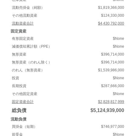
流動売掛金（純額）
$1,819,366,000
その他流動資産
$124,330,000
流動資産合計
$4,430,792,000
固定資産
有形固定資産
$None
減価償却累計額（PPE）
$None
無形資産
$396,714,000
無形資産（のれん除く）
$396,714,000
のれん（無形資産）
$1,539,986,000
投資
$None
長期投資
$287,666,000
その他固定資産
$None
固定資産合計
$2,828,817,999
総負債
$5,124,939,000
流動負債
買掛金（短期）
$746,977,000
前受金
$None