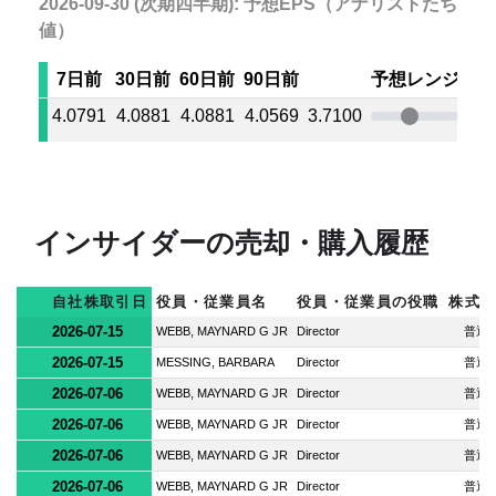
2026-09-30 (次期四半期): 予想EPS（アナリストたちの
値）
7日前
30日前
60日前
90日前
予想レンジ
4.0791
4.0881
4.0881
4.0569
3.7100
4.5
インサイダーの売却・購入履歴
自社株取引日
役員・従業員名
役員・従業員の役職
株式
2026-07-15
WEBB, MAYNARD G JR
Director
普通
2026-07-15
MESSING, BARBARA
Director
普通
2026-07-06
WEBB, MAYNARD G JR
Director
普通
2026-07-06
WEBB, MAYNARD G JR
Director
普通
2026-07-06
WEBB, MAYNARD G JR
Director
普通
2026-07-06
WEBB, MAYNARD G JR
Director
普通