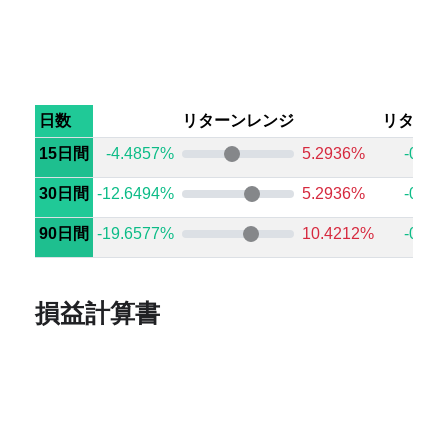
日数
リターンレンジ
リターン
15日間
-4.4857%
5.2936%
-0.45
30日間
-12.6494%
5.2936%
-0.77
90日間
-19.6577%
10.4212%
-0.38
損益計算書