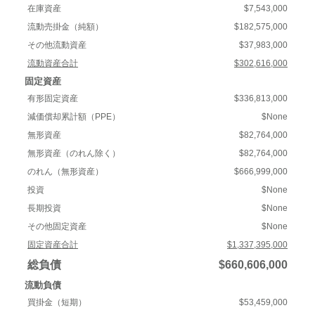
在庫資産
$7,543,000
流動売掛金（純額）
$182,575,000
その他流動資産
$37,983,000
流動資産合計
$302,616,000
固定資産
有形固定資産
$336,813,000
減価償却累計額（PPE）
$None
無形資産
$82,764,000
無形資産（のれん除く）
$82,764,000
のれん（無形資産）
$666,999,000
投資
$None
長期投資
$None
その他固定資産
$None
固定資産合計
$1,337,395,000
総負債
$660,606,000
流動負債
買掛金（短期）
$53,459,000