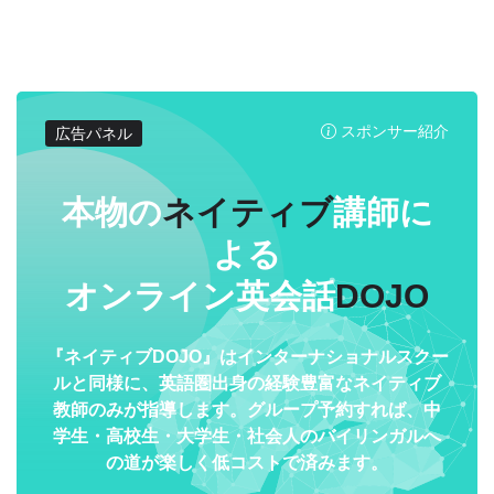
スポンサー紹介
広告パネル
本物の
ネイティブ
講師に
よる
オンライン英会話
DOJO
『ネイティブDOJO』はインターナショナルスクー
ルと同様に、英語圏出身の経験豊富なネイティブ
教師のみが指導します。グループ予約すれば、中
学生・高校生・大学生・社会人のバイリンガルへ
の道が楽しく低コストで済みます。