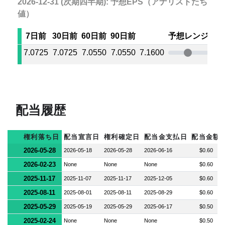
2026-12-31 (次期四半期): 予想EPS（アナリストたちの
値）
7日前
30日前
60日前
90日前
予想レンジ
7.0725
7.0725
7.0550
7.0550
7.1600
7.5
配当履歴
権利落ち日
配当宣言日
権利確定日
配当金支払日
配当金額
2026-05-28
2026-05-18
2026-05-28
2026-06-16
$0.60
2026-02-23
None
None
None
$0.60
2025-11-17
2025-11-07
2025-11-17
2025-12-05
$0.60
2025-08-11
2025-08-01
2025-08-11
2025-08-29
$0.60
2025-05-29
2025-05-19
2025-05-29
2025-06-17
$0.50
2025-02-24
None
None
None
$0.50