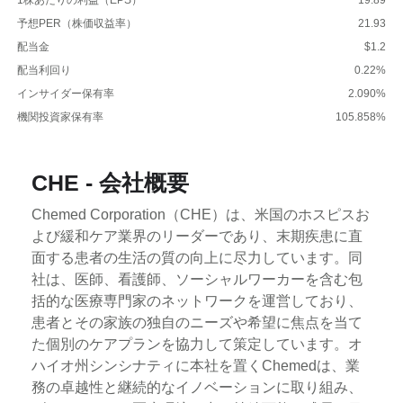
予想PER（株価収益率）
21.93
配当金
$1.2
配当利回り
0.22%
インサイダー保有率
2.090%
機関投資家保有率
105.858%
CHE - 会社概要
Chemed Corporation（CHE）は、米国のホスピスお
よび緩和ケア業界のリーダーであり、末期疾患に直
面する患者の生活の質の向上に尽力しています。同
社は、医師、看護師、ソーシャルワーカーを含む包
括的な医療専門家のネットワークを運営しており、
患者とその家族の独自のニーズや希望に焦点を当て
た個別のケアプランを協力して策定しています。オ
ハイオ州シンシナティに本社を置くChemedは、業
務の卓越性と継続的なイノベーションに取り組み、