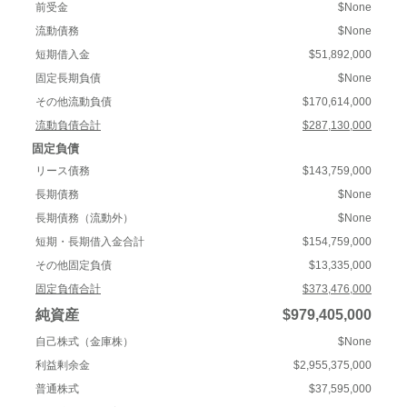
前受金
$None
流動債務
$None
短期借入金
$51,892,000
固定長期負債
$None
その他流動負債
$170,614,000
流動負債合計
$287,130,000
固定負債
リース債務
$143,759,000
長期債務
$None
長期債務（流動外）
$None
短期・長期借入金合計
$154,759,000
その他固定負債
$13,335,000
固定負債合計
$373,476,000
純資産
$979,405,000
自己株式（金庫株）
$None
利益剰余金
$2,955,375,000
普通株式
$37,595,000