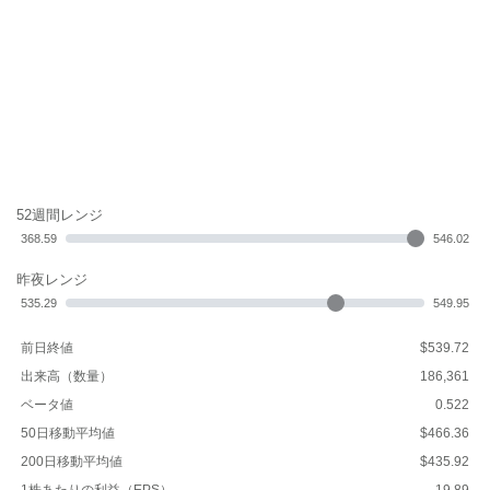
52週間レンジ
368.59
546.02
昨夜レンジ
535.29
549.95
前日終値
$539.72
出来高（数量）
186,361
ベータ値
0.522
50日移動平均値
$466.36
200日移動平均値
$435.92
1株あたりの利益（EPS）
19.89