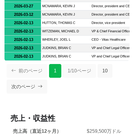
2026-03-27
MCNAMARA, KEVIN J
Director, president and CEO
2026-03-12
MCNAMARA, KEVIN J
Director, president and CEO
2026-02-13
HUTTON, THOMAS C
Director, vice president
2026-02-13
WITZEMAN, MICHAEL D
VP & Chief Financial Officer
2026-02-13
WHERLEY, JOEL L
CEO - Vitas Healthcare
2026-02-13
JUDKINS, BRIAN C
VP and Chief Legal Officer
2026-02-13
JUDKINS, BRIAN C
VP and Chief Legal Officer
前のページ
1
1/10ページ
10
次のページ
売上・収益性
売上高（直近12ヶ月）
$259,500万ドル