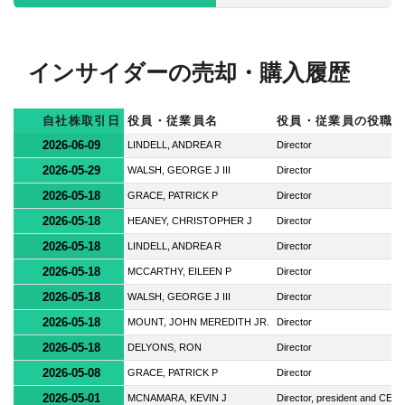
インサイダーの売却・購入履歴
自社株取引日
役員・従業員名
役員・従業員の役職
2026-06-09
LINDELL, ANDREA R
Director
2026-05-29
WALSH, GEORGE J III
Director
2026-05-18
GRACE, PATRICK P
Director
2026-05-18
HEANEY, CHRISTOPHER J
Director
2026-05-18
LINDELL, ANDREA R
Director
2026-05-18
MCCARTHY, EILEEN P
Director
2026-05-18
WALSH, GEORGE J III
Director
2026-05-18
MOUNT, JOHN MEREDITH JR.
Director
2026-05-18
DELYONS, RON
Director
2026-05-08
GRACE, PATRICK P
Director
2026-05-01
MCNAMARA, KEVIN J
Director, president and CEO