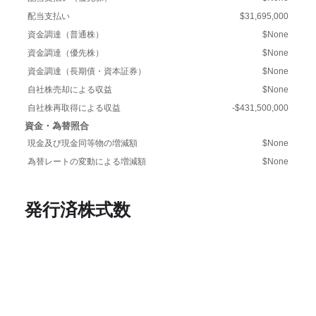
配当支払い
$31,695,000
資金調達（普通株）
$None
資金調達（優先株）
$None
資金調達（長期債・資本証券）
$None
自社株売却による収益
$None
自社株再取得による収益
-$431,500,000
資金・為替照合
現金及び現金同等物の増減額
$None
為替レートの変動による増減額
$None
発行済株式数