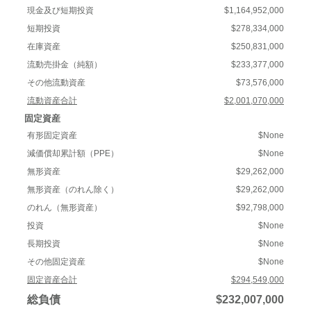
現金及び短期投資
$1,164,952,000
短期投資
$278,334,000
在庫資産
$250,831,000
流動売掛金（純額）
$233,377,000
その他流動資産
$73,576,000
流動資産合計
$2,001,070,000
固定資産
有形固定資産
$None
減価償却累計額（PPE）
$None
無形資産
$29,262,000
無形資産（のれん除く）
$29,262,000
のれん（無形資産）
$92,798,000
投資
$None
長期投資
$None
その他固定資産
$None
固定資産合計
$294,549,000
総負債
$232,007,000