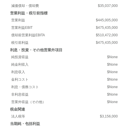
減価償却・償却費
$35,037,000
営業利益・税引前指標
営業利益
$445,005,000
営業利益EBIT
$475,435,000
償却前営業利益EBITA
$510,472,000
税引前利益
$475,435,000
利息・投資・その他営業外項目
純投資収益
$None
純金利収入
$None
利息収入
$None
金利コスト
$None
利息・債務コスト
$None
非利息収益
$None
営業外収益（その他）
$None
税金関連
法人税等
$3,156,000
当期純・包括利益