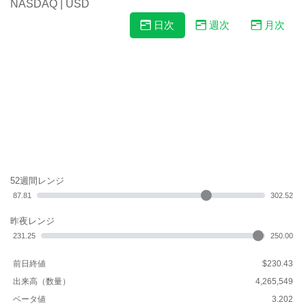
NASDAQ | USD
日次
週次
月次
52週間レンジ
87.81
302.52
昨夜レンジ
231.25
250.00
前日終値
$230.43
出来高（数量）
4,265,549
ベータ値
3.202