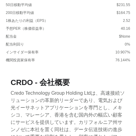
50日移動平均値
$231.55
200日移動平均値
$164.75
1株あたりの利益（EPS）
2.52
予想PER（株価収益率）
40.16
配当金
$None
配当利回り
0%
インサイダー保有率
10.907%
機関投資家保有率
76.144%
CRDO - 会社概要
Credo Technology Group Holding Ltdは、高速接続ソ
リューションの革新的リーダーであり、電気および
光イーサネットアプリケーションを専門とし、メキ
シコ、マレーシア、香港を含む国内外の幅広い顧客
にサービスを提供しています。カリフォルニア州サ
ンノゼに本社を置く同社は、データ伝送技術の進歩