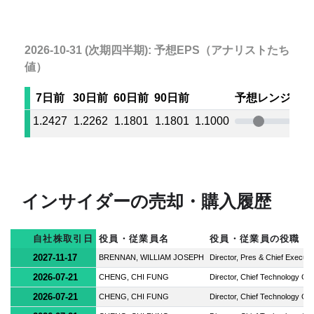
2026-10-31 (次期四半期): 予想EPS（アナリストたちの
値）
7日前
30日前
60日前
90日前
予想レンジ
1.2427
1.2262
1.1801
1.1801
1.1000
1.4
インサイダーの売却・購入履歴
自社株取引日
役員・従業員名
役員・従業員の役職
2027-11-17
BRENNAN, WILLIAM JOSEPH
Director, Pres & Chief Executiv
2026-07-21
CHENG, CHI FUNG
Director, Chief Technology Off
2026-07-21
CHENG, CHI FUNG
Director, Chief Technology Off