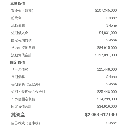
流動負債
買掛金（短期）
$107,345,000
前受金
$None
流動債務
$None
短期借入金
$4,831,000
固定長期負債
$None
その他流動負債
$84,915,000
流動負債合計
$197,091,000
固定負債
リース債務
$25,448,000
長期債務
$None
長期債務（流動外）
$None
短期・長期借入金合計
$25,448,000
その他固定負債
$14,299,000
固定負債合計
$34,916,000
純資産
$2,063,612,000
自己株式（金庫株）
$None