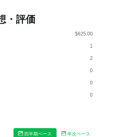
想・評価
$625.00
1
2
0
0
0
四半期ベース
年次ベース