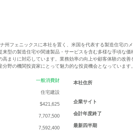
CVCO）は、アリゾナ州フェニックスに本社を置く、米国を代表する製造
従来型の製造住宅や関連製品・サービスを含む多様な手頃な価
高まりに対応しています。業務効率の向上や顧客体験の改善を
産分野の機関投資家にとって魅力的な投資機会となっています
一般消費財
本社住所
住宅建設
企業サイト
$421,625
会計年度終了
7,707,500
最新四半期
7,592,400