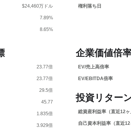
$24,460万ドル
権利落ち日
7.89%
8.65%
標
企業価値倍率
23.77倍
EV/売上高倍率
23.77倍
EV/EBITDA倍率
29.5倍
投資リター
45.77
総資産利益率（直近12ヶ
1.835倍
自己資本利益率（直近12
3.929倍