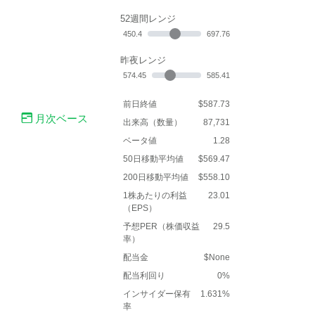
52週間レンジ
450.4
697.76
昨夜レンジ
574.45
585.41
前日終値
$587.73
月次ベース
出来高（数量）
87,731
ベータ値
1.28
50日移動平均値
$569.47
200日移動平均値
$558.10
1株あたりの利益
23.01
（EPS）
予想PER（株価収益
29.5
率）
配当金
$None
配当利回り
0%
インサイダー保有
1.631%
率