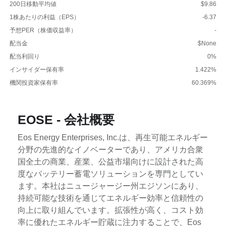
200日移動平均値
$9.86
1株あたりの利益（EPS）
-6.37
予想PER（株価収益率）
-
配当金
$None
配当利回り
0%
インサイダー保有率
1.422%
機関投資家保有率
60.369%
EOSE - 会社概要
Eos Energy Enterprises, Inc.は、再生可能エネルギー
分野の先進的なイノベーターであり、アメリカ合衆
国全土の商業、産業、公益市場向けに設計された高
度なバッテリー蓄電ソリューションを専門としてい
ます。本社はニュージャージー州エジソンにあり、
持続可能な技術を通じてエネルギー効率と信頼性の
向上に取り組んでいます。拡張性が高く、コスト効
率に優れたエネルギー貯蔵に注力することで、Eos