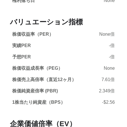
権利落ち日
None
バリュエーション指標
株価収益率（PER）
None倍
実績PER
-倍
予想PER
-倍
株価収益成長率（PEG）
None
株価売上高倍率（直近12ヶ月）
7.61倍
株価純資産倍率 (PBR)
2.349倍
1株当たり純資産（BPS）
-$2.56
企業価値倍率（EV）