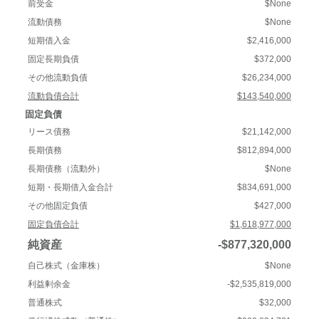
前受金
$None
流動債務
$None
短期借入金
$2,416,000
固定長期負債
$372,000
その他流動負債
$26,234,000
流動負債合計
$143,540,000
固定負債
リース債務
$21,142,000
長期債務
$812,894,000
長期債務（流動外）
$None
短期・長期借入金合計
$834,691,000
その他固定負債
$427,000
固定負債合計
$1,618,977,000
純資産
-$877,320,000
自己株式（金庫株）
$None
利益剰余金
-$2,535,819,000
普通株式
$32,000