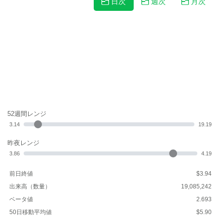
日次
週次
月次
52週間レンジ
3.14
19.19
昨夜レンジ
3.86
4.19
前日終値
$3.94
出来高（数量）
19,085,242
ベータ値
2.693
50日移動平均値
$5.90