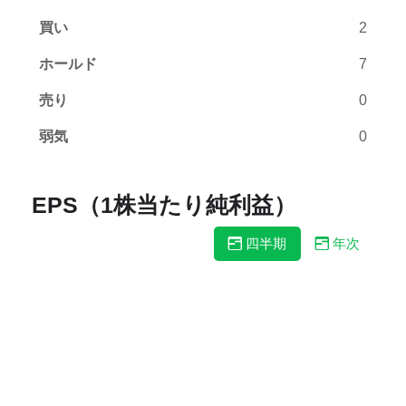
買い
2
ホールド
7
売り
0
弱気
0
EPS（1株当たり純利益）
四半期
年次