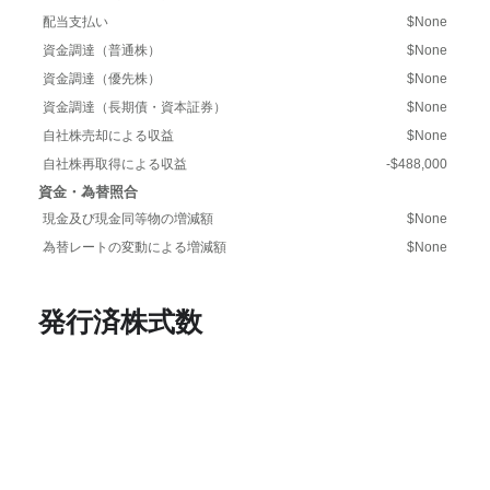
配当支払い
$None
資金調達（普通株）
$None
資金調達（優先株）
$None
資金調達（長期債・資本証券）
$None
自社株売却による収益
$None
自社株再取得による収益
-$488,000
資金・為替照合
現金及び現金同等物の増減額
$None
為替レートの変動による増減額
$None
発行済株式数