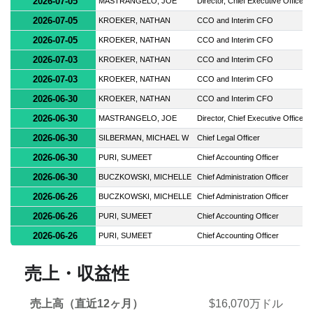
2026-07-05
MASTRANGELO, JOE
Director, Chief Executive Officer
2026-07-05
KROEKER, NATHAN
CCO and Interim CFO
2026-07-05
KROEKER, NATHAN
CCO and Interim CFO
2026-07-03
KROEKER, NATHAN
CCO and Interim CFO
2026-07-03
KROEKER, NATHAN
CCO and Interim CFO
2026-06-30
KROEKER, NATHAN
CCO and Interim CFO
2026-06-30
MASTRANGELO, JOE
Director, Chief Executive Officer
2026-06-30
SILBERMAN, MICHAEL W
Chief Legal Officer
2026-06-30
PURI, SUMEET
Chief Accounting Officer
2026-06-30
BUCZKOWSKI, MICHELLE
Chief Administration Officer
2026-06-26
BUCZKOWSKI, MICHELLE
Chief Administration Officer
2026-06-26
PURI, SUMEET
Chief Accounting Officer
2026-06-26
PURI, SUMEET
Chief Accounting Officer
売上・収益性
売上高（直近12ヶ月）
$16,070万ドル