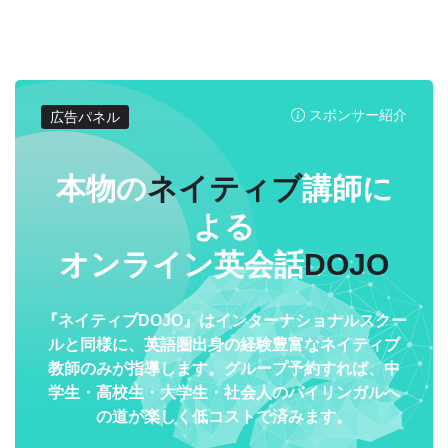
スポンサー紹介
広告パネル
本物の
ネイティブ
講師に
よる
オンライン英会話
DOJO
『ネイティブDOJO』はインターナショナルスクー
ルと同様に、英語圏出身の経験豊富なネイティブ
教師のみが指導します。グループ予約すれば、中
学生・高校生・大学生・社会人のバイリンガルへ
の道が楽しく低コストで済みます。