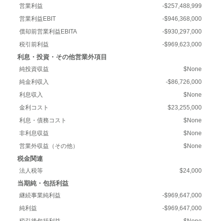
営業利益
-$257,488,999
営業利益EBIT
-$946,368,000
償却前営業利益EBITA
-$930,297,000
税引前利益
-$969,623,000
利息・投資・その他営業外項目
純投資収益
$None
純金利収入
-$86,726,000
利息収入
$None
金利コスト
$23,255,000
利息・債務コスト
$None
非利息収益
$None
営業外収益（その他）
$None
税金関連
法人税等
$24,000
当期純・包括利益
継続事業純利益
-$969,647,000
純利益
-$969,647,000
税引後包括利益
$None