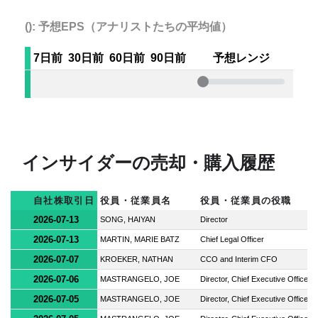
(): 予想EPS（アナリストたちの平均値）
7日前
30日前
60日前
90日前
予想レンジ
インサイダーの売却・購入履歴
自社株取引日
役員・従業員名
役員・従業員の役職
2026-07-13
SONG, HAIYAN
Director
2026-07-13
MARTIN, MARIE BATZ
Chief Legal Officer
2026-07-07
KROEKER, NATHAN
CCO and Interim CFO
2026-07-06
MASTRANGELO, JOE
Director, Chief Executive Officer
2026-07-05
MASTRANGELO, JOE
Director, Chief Executive Officer