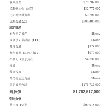
在庫資産
$70,782,000
流動売掛金（純額）
$31,779,000
その他流動資産
$3,291,000
流動資産合計
$708,480,000
固定資産
有形固定資産
$None
減価償却累計額（PPE）
$None
無形資産
$979,000
無形資産（のれん除く）
$979,000
のれん（無形資産）
$4,331,000
投資
$None
長期投資
$None
その他固定資産
$None
固定資産合計
$176,717,000
総負債
$1,762,517,000
流動負債
買掛金（短期）
$99,915,000