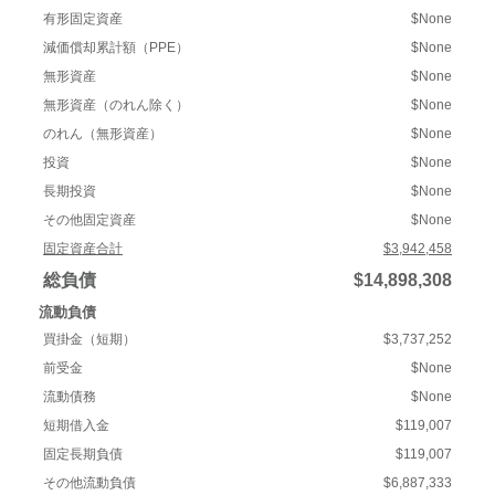
有形固定資産
$None
減価償却累計額（PPE）
$None
無形資産
$None
無形資産（のれん除く）
$None
のれん（無形資産）
$None
投資
$None
長期投資
$None
その他固定資産
$None
固定資産合計
$3,942,458
総負債
$14,898,308
流動負債
買掛金（短期）
$3,737,252
前受金
$None
流動債務
$None
短期借入金
$119,007
固定長期負債
$119,007
その他流動負債
$6,887,333