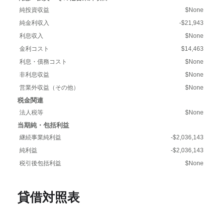
純投資収益
$None
純金利収入
-$21,943
利息収入
$None
金利コスト
$14,463
利息・債務コスト
$None
非利息収益
$None
営業外収益（その他）
$None
税金関連
法人税等
$None
当期純・包括利益
継続事業純利益
-$2,036,143
純利益
-$2,036,143
税引後包括利益
$None
貸借対照表