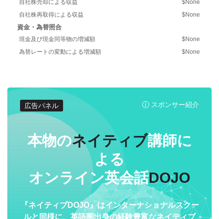
自社株売却による収益
$None
自社株再取得による収益
$None
資金・為替照合
現金及び現金同等物の増減額
$None
為替レートの変動による増減額
$None
スポンサー紹介
広告パネル
本物の
ネイティブ
講師に
よる
オンライン英会話
DOJO
『ネイティブDOJO』はインターナショナルスクー
ルと同様に、英語圏出身の経験豊富なネイティブ