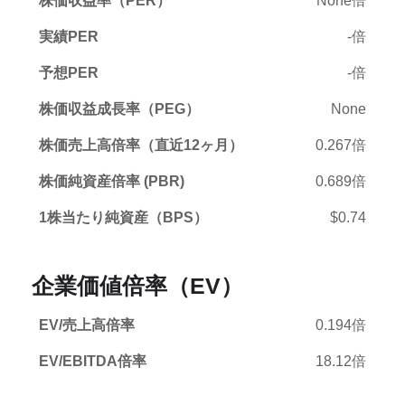
株価収益率（PER）
None倍
実績PER
-倍
予想PER
-倍
株価収益成長率（PEG）
None
株価売上高倍率（直近12ヶ月）
0.267倍
株価純資産倍率 (PBR)
0.689倍
1株当たり純資産（BPS）
$0.74
企業価値倍率（EV）
EV/売上高倍率
0.194倍
EV/EBITDA倍率
18.12倍