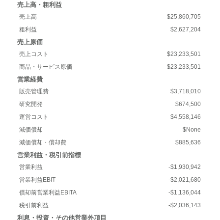
売上高・粗利益
売上高
$25,860,705
粗利益
$2,627,204
売上原価
売上コスト
$23,233,501
商品・サービス原価
$23,233,501
営業経費
販売管理費
$3,718,010
研究開発
$674,500
運営コスト
$4,558,146
減価償却
$None
減価償却・償却費
$885,636
営業利益・税引前指標
営業利益
-$1,930,942
営業利益EBIT
-$2,021,680
償却前営業利益EBITA
-$1,136,044
税引前利益
-$2,036,143
利息・投資・その他営業外項目