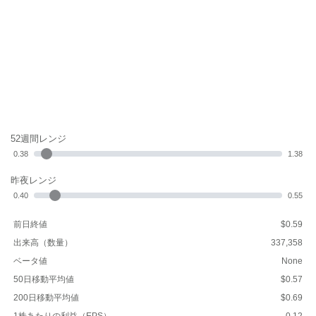
52週間レンジ
0.38
1.38
昨夜レンジ
0.40
0.55
前日終値
$0.59
出来高（数量）
337,358
ベータ値
None
50日移動平均値
$0.57
200日移動平均値
$0.69
1株あたりの利益（EPS）
-0.12