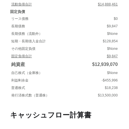
流動負債合計
$14,888,461
固定負債
リース債務
$0
長期債務
$9,847
長期債務（流動外）
$None
短期・長期借入金合計
$128,854
その他固定負債
$None
固定負債合計
$9,847
純資産
$12,939,070
自己株式（金庫株）
$None
利益剰余金
-$455,996
普通株式
$18,238
発行済株式数（普通株）
$13,500,000
キャッシュフロー計算書