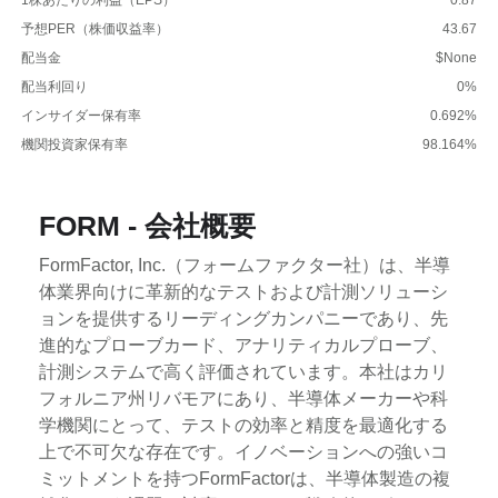
予想PER（株価収益率）
43.67
配当金
$None
配当利回り
0%
インサイダー保有率
0.692%
機関投資家保有率
98.164%
FORM - 会社概要
FormFactor, Inc.（フォームファクター社）は、半導
体業界向けに革新的なテストおよび計測ソリューシ
ョンを提供するリーディングカンパニーであり、先
進的なプローブカード、アナリティカルプローブ、
計測システムで高く評価されています。本社はカリ
フォルニア州リバモアにあり、半導体メーカーや科
学機関にとって、テストの効率と精度を最適化する
上で不可欠な存在です。イノベーションへの強いコ
ミットメントを持つFormFactorは、半導体製造の複