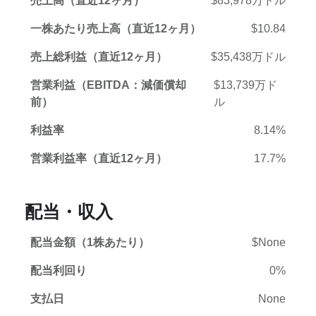
売上高（直近12ヶ月）
$83,978万ドル
一株あたり売上高（直近12ヶ月）
$10.84
売上総利益（直近12ヶ月）
$35,438万ドル
営業利益（EBITDA：減価償却
$13,739万ド
前）
ル
利益率
8.14%
営業利益率（直近12ヶ月）
17.7%
配当・収入
配当金額（1株あたり）
$None
配当利回り
0%
支払日
None