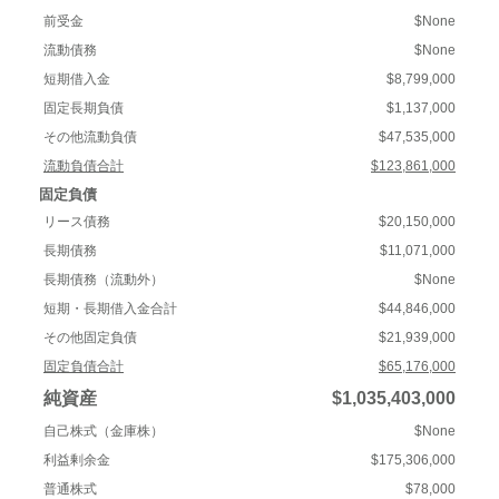
前受金
$None
流動債務
$None
短期借入金
$8,799,000
固定長期負債
$1,137,000
その他流動負債
$47,535,000
流動負債合計
$123,861,000
固定負債
リース債務
$20,150,000
長期債務
$11,071,000
長期債務（流動外）
$None
短期・長期借入金合計
$44,846,000
その他固定負債
$21,939,000
固定負債合計
$65,176,000
純資産
$1,035,403,000
自己株式（金庫株）
$None
利益剰余金
$175,306,000
普通株式
$78,000