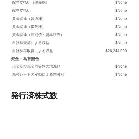
配当支払い（優先株）
$None
配当支払い
$None
資金調達（普通株）
$None
資金調達（優先株）
$None
資金調達（長期債・資本証券）
$None
自社株売却による収益
$None
自社株再取得による収益
-$26,244,000
資金・為替照合
現金及び現金同等物の増減額
$None
為替レートの変動による増減額
$None
発行済株式数