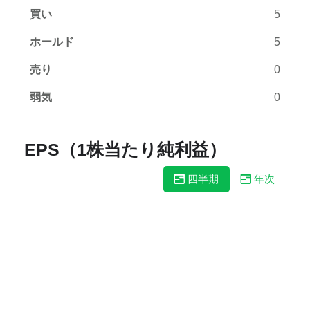
買い
5
ホールド
5
売り
0
弱気
0
EPS（1株当たり純利益）
四半期
年次