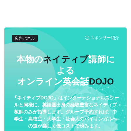
スポンサー紹介
広告パネル
本物の
ネイティブ
講師に
よる
オンライン英会話
DOJO
『ネイティブDOJO』はインターナショナルスクー
ルと同様に、英語圏出身の経験豊富なネイティブ
教師のみが指導します。グループ予約すれば、中
学生・高校生・大学生・社会人のバイリンガルへ
の道が楽しく低コストで済みます。