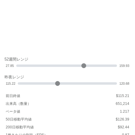
52週間レンジ
27.85
159.93
昨夜レンジ
115.22
120.68
前日終値
$115.21
出来高（数量）
651,214
ベータ値
1.217
50日移動平均値
$126.39
200日移動平均値
$92.44
1株あたりの利益（EPS）
0.87