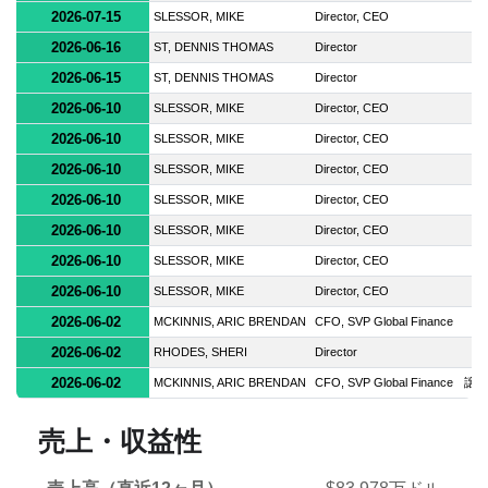
2026-07-15
SLESSOR, MIKE
Director, CEO
2026-06-16
ST, DENNIS THOMAS
Director
2026-06-15
ST, DENNIS THOMAS
Director
2026-06-10
SLESSOR, MIKE
Director, CEO
2026-06-10
SLESSOR, MIKE
Director, CEO
2026-06-10
SLESSOR, MIKE
Director, CEO
2026-06-10
SLESSOR, MIKE
Director, CEO
2026-06-10
SLESSOR, MIKE
Director, CEO
2026-06-10
SLESSOR, MIKE
Director, CEO
2026-06-10
SLESSOR, MIKE
Director, CEO
2026-06-02
MCKINNIS, ARIC BRENDAN
CFO, SVP Global Finance
2026-06-02
RHODES, SHERI
Director
2026-06-02
MCKINNIS, ARIC BRENDAN
CFO, SVP Global Finance
譲渡
売上・収益性