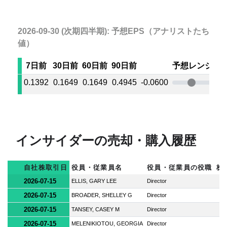
2026-09-30 (次期四半期): 予想EPS（アナリストたちの
値）
7日前
30日前
60日前
90日前
予想レンジ
0.1392
0.1649
0.1649
0.4945
-0.0600
0.
インサイダーの売却・購入履歴
自社株取引日
役員・従業員名
役員・従業員の役職
株
2026-07-15
ELLIS, GARY LEE
Director
2026-07-15
BROADER, SHELLEY G
Director
2026-07-15
TANSEY, CASEY M
Director
2026-07-15
MELENIKIOTOU, GEORGIA
Director