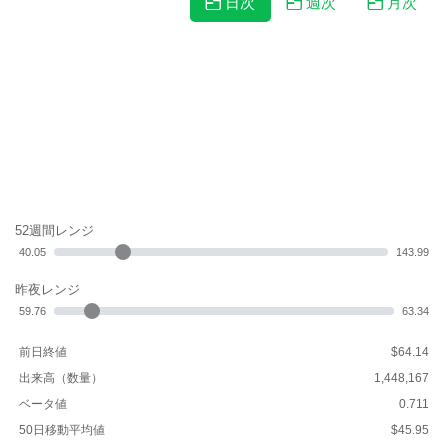
日次
週次
月次
52週間レンジ
40.05
143.99
昨夜レンジ
59.76
63.34
前日終値
$64.14
出来高（数量）
1,448,167
ベータ値
0.711
50日移動平均値
$45.95