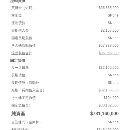
流動負債
買掛金（短期）
$36,565,000
前受金
$None
流動債務
$None
短期借入金
$2,157,000
固定長期負債
$None
その他流動負債
$57,333,000
流動負債合計
$96,055,000
固定負債
リース債務
$32,155,000
長期債務
$None
長期債務（流動外）
$None
短期・長期借入金合計
$32,155,000
その他固定負債
$104,000
固定負債合計
$30,102,000
純資産
$781,160,000
自己株式（金庫株）
$None
利益剰余金
-$146,492,000