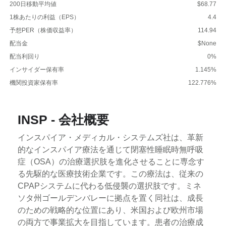
200日移動平均値
$68.77
1株あたりの利益（EPS）
4.4
予想PER（株価収益率）
114.94
配当金
$None
配当利回り
0%
インサイダー保有率
1.145%
機関投資家保有率
122.776%
INSP - 会社概要
インスパイア・メディカル・システムズ社は、革新
的なインスパイア療法を通じて閉塞性睡眠時無呼吸
症（OSA）の治療選択肢を進化させることに専念す
る先駆的な医療技術企業です。この療法は、従来の
CPAPシステムに代わる低侵襲の選択肢です。ミネ
ソタ州ゴールデンバレーに拠点を置く同社は、成長
のための戦略的な位置にあり、米国および欧州市場
の両方で事業拡大を目指しています。患者の治療成