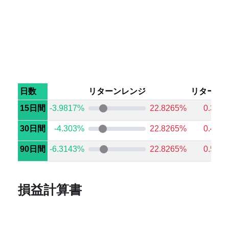
日数
リターンレンジ
リターン
15日間
-3.9817%
22.8265%
0.379
30日間
-4.303%
22.8265%
0.465
90日間
-6.3143%
22.8265%
0.506
損益計算書