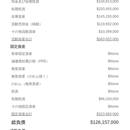
現金及び短期投資
$104,813,000
短期投資
$203,455,000
在庫資産
$145,293,000
流動売掛金（純額）
$119,692,000
その他流動資産
$10,399,000
流動資産合計
$583,652,000
固定資産
有形固定資産
$None
減価償却累計額（PPE）
$None
無形資産
$None
無形資産（のれん除く）
$None
のれん（無形資産）
$None
投資
$None
長期投資
$96,330,000
その他固定資産
$None
固定資産合計
$323,665,000
総負債
$126,157,000