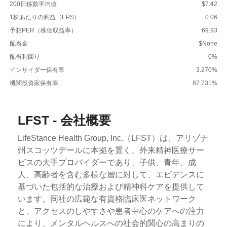
200日移動平均値
$7.42
1株あたりの利益（EPS）
0.06
予想PER（株価収益率）
69.93
配当金
$None
配当利回り
0%
インサイダー保有率
3.270%
機関投資家保有率
87.731%
LFST - 会社概要
LifeStance Health Group, Inc.（LFST）は、アリゾナ
州スコッツデールに本拠を置く、外来精神医療サー
ビスの大手プロバイダーであり、子供、青年、成
人、高齢者を含む多様な層に対して、エビデンスに
基づいた包括的な治療および精神科ケアを提供して
います。同社の広範な有資格臨床医ネットワーク
と、アクセスのしやすさや患者中心のケアへの注力
により、メンタルヘルスへの社会的関心の高まりの