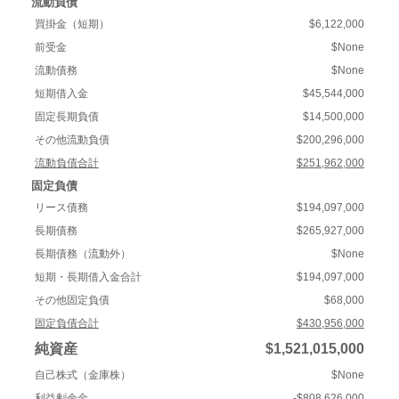
流動負債
買掛金（短期）
$6,122,000
前受金
$None
流動債務
$None
短期借入金
$45,544,000
固定長期負債
$14,500,000
その他流動負債
$200,296,000
流動負債合計
$251,962,000
固定負債
リース債務
$194,097,000
長期債務
$265,927,000
長期債務（流動外）
$None
短期・長期借入金合計
$194,097,000
その他固定負債
$68,000
固定負債合計
$430,956,000
純資産
$1,521,015,000
自己株式（金庫株）
$None
利益剰余金
-$808,626,000