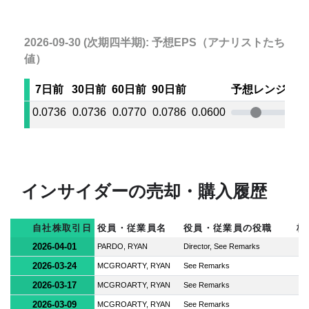
2026-09-30 (次期四半期): 予想EPS（アナリストたちの
値）
7日前
30日前
60日前
90日前
予想レンジ
0.0736
0.0736
0.0770
0.0786
0.0600
0.0
インサイダーの売却・購入履歴
自社株取引日
役員・従業員名
役員・従業員の役職
株
2026-04-01
PARDO, RYAN
Director, See Remarks
2026-03-24
MCGROARTY, RYAN
See Remarks
2026-03-17
MCGROARTY, RYAN
See Remarks
2026-03-09
MCGROARTY, RYAN
See Remarks