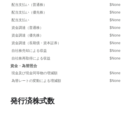
配当支払い（普通株）
$None
配当支払い（優先株）
$None
配当支払い
$None
資金調達（普通株）
$None
資金調達（優先株）
$None
資金調達（長期債・資本証券）
$None
自社株売却による収益
$None
自社株再取得による収益
$None
資金・為替照合
現金及び現金同等物の増減額
$None
為替レートの変動による増減額
$None
発行済株式数