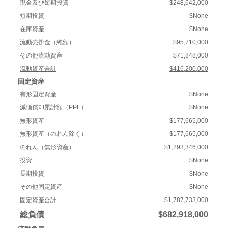
現金及び短期投資
$248,642,000
短期投資
$None
在庫資産
$None
流動売掛金（純額）
$95,710,000
その他流動資産
$71,848,000
流動資産合計
$416,200,000
固定資産
有形固定資産
$None
減価償却累計額（PPE）
$None
無形資産
$177,665,000
無形資産（のれん除く）
$177,665,000
のれん（無形資産）
$1,293,346,000
投資
$None
長期投資
$None
その他固定資産
$None
固定資産合計
$1,787,733,000
総負債
$682,918,000