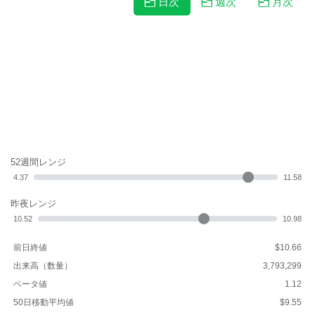
日次
週次
月次
52週間レンジ
4.37
11.58
昨夜レンジ
10.52
10.98
前日終値
$10.66
出来高（数量）
3,793,299
ベータ値
1.12
50日移動平均値
$9.55