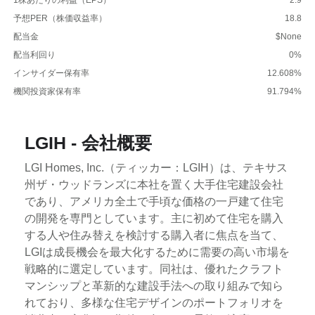
予想PER（株価収益率）
18.8
配当金
$None
配当利回り
0%
インサイダー保有率
12.608%
機関投資家保有率
91.794%
LGIH - 会社概要
LGI Homes, Inc.（ティッカー：LGIH）は、テキサス
州ザ・ウッドランズに本社を置く大手住宅建設会社
であり、アメリカ全土で手頃な価格の一戸建て住宅
の開発を専門としています。主に初めて住宅を購入
する人や住み替えを検討する購入者に焦点を当て、
LGIは成長機会を最大化するために需要の高い市場を
戦略的に選定しています。同社は、優れたクラフト
マンシップと革新的な建設手法への取り組みで知ら
れており、多様な住宅デザインのポートフォリオを