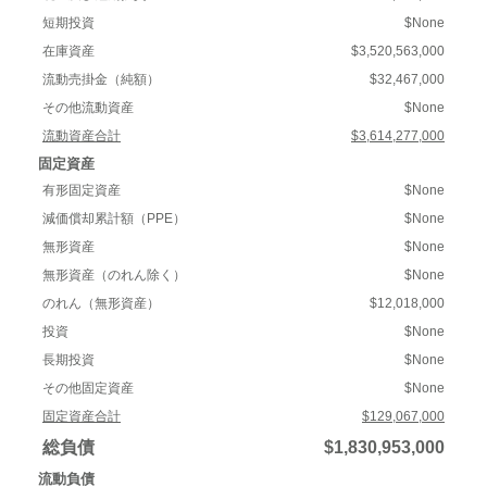
短期投資
$None
在庫資産
$3,520,563,000
流動売掛金（純額）
$32,467,000
その他流動資産
$None
流動資産合計
$3,614,277,000
固定資産
有形固定資産
$None
減価償却累計額（PPE）
$None
無形資産
$None
無形資産（のれん除く）
$None
のれん（無形資産）
$12,018,000
投資
$None
長期投資
$None
その他固定資産
$None
固定資産合計
$129,067,000
総負債
$1,830,953,000
流動負債