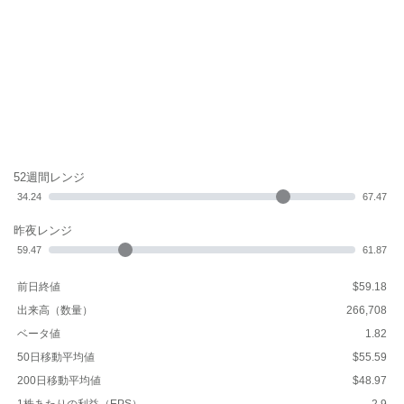
52週間レンジ
34.24
67.47
昨夜レンジ
59.47
61.87
前日終値
$59.18
出来高（数量）
266,708
ベータ値
1.82
50日移動平均値
$55.59
200日移動平均値
$48.97
1株あたりの利益（EPS）
2.9