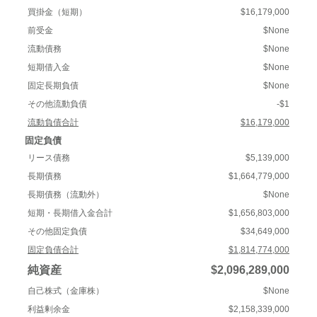
買掛金（短期）
$16,179,000
前受金
$None
流動債務
$None
短期借入金
$None
固定長期負債
$None
その他流動負債
-$1
流動負債合計
$16,179,000
固定負債
リース債務
$5,139,000
長期債務
$1,664,779,000
長期債務（流動外）
$None
短期・長期借入金合計
$1,656,803,000
その他固定負債
$34,649,000
固定負債合計
$1,814,774,000
純資産
$2,096,289,000
自己株式（金庫株）
$None
利益剰余金
$2,158,339,000