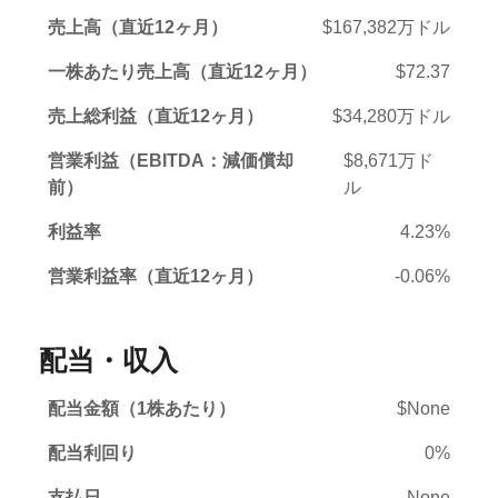
売上高（直近12ヶ月）
$167,382万ドル
一株あたり売上高（直近12ヶ月）
$72.37
売上総利益（直近12ヶ月）
$34,280万ドル
営業利益（EBITDA：減価償却
$8,671万ド
前）
ル
利益率
4.23%
営業利益率（直近12ヶ月）
-0.06%
配当・収入
配当金額（1株あたり）
$None
配当利回り
0%
支払日
None