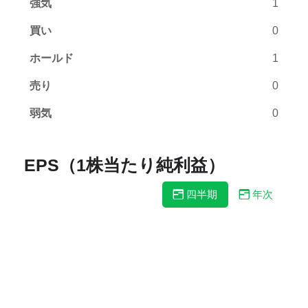
強気
1
買い
0
ホールド
1
売り
0
弱気
0
EPS（1株当たり純利益）
四半期
年次