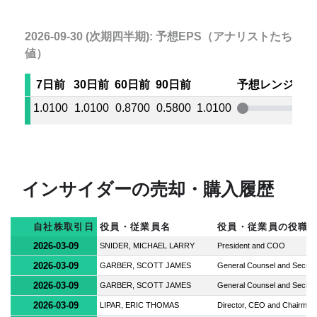
2026-09-30 (次期四半期): 予想EPS（アナリストたちの
値）
7日前
30日前
60日前
90日前
予想レンジ
1.0100
1.0100
0.8700
0.5800
1.0100
1.0
インサイダーの売却・購入履歴
自社株取引日
役員・従業員名
役員・従業員の役職
2026-03-09
SNIDER, MICHAEL LARRY
President and COO
2026-03-09
GARBER, SCOTT JAMES
General Counsel and Secret
2026-03-09
GARBER, SCOTT JAMES
General Counsel and Secret
2026-03-09
LIPAR, ERIC THOMAS
Director, CEO and Chairman