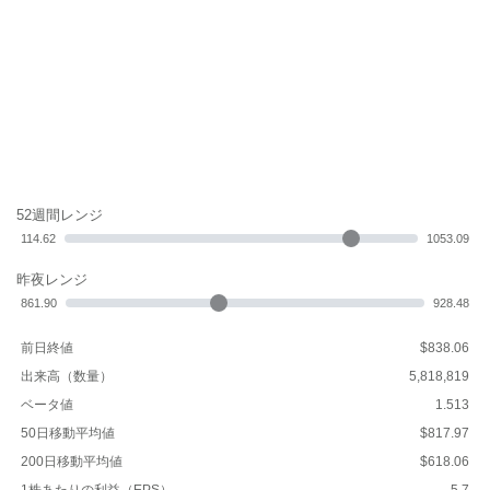
52週間レンジ
114.62
1053.09
昨夜レンジ
861.90
928.48
前日終値
$838.06
出来高（数量）
5,818,819
ベータ値
1.513
50日移動平均値
$817.97
200日移動平均値
$618.06
1株あたりの利益（EPS）
5.7