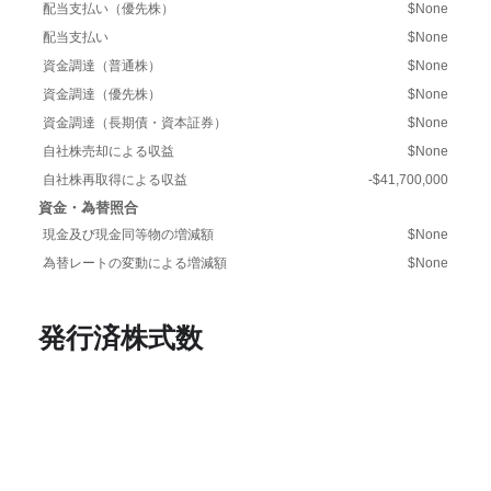
配当支払い（優先株）
$None
配当支払い
$None
資金調達（普通株）
$None
資金調達（優先株）
$None
資金調達（長期債・資本証券）
$None
自社株売却による収益
$None
自社株再取得による収益
-$41,700,000
資金・為替照合
現金及び現金同等物の増減額
$None
為替レートの変動による増減額
$None
発行済株式数