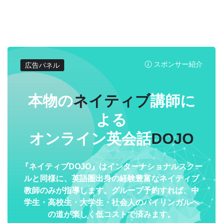
スポンサー紹介
広告パネル
本物の
ネイティブ
講師に
よる
オンライン英会話
DOJO
『ネイティブDOJO』はインターナショナルスクー
ルと同様に、英語圏出身の経験豊富なネイティブ
教師のみが指導します。グループ予約すれば、中
学生・高校生・大学生・社会人のバイリンガルへ
の道が楽しく低コストで済みます。