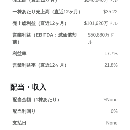
売上高（直近12ヶ月）
$248,840万ドル
一株あたり売上高（直近12ヶ月）
$35.22
売上総利益（直近12ヶ月）
$101,620万ドル
営業利益（EBITDA：減価償却
$50,880万ド
前）
ル
利益率
17.7%
営業利益率（直近12ヶ月）
21.8%
配当・収入
配当金額（1株あたり）
$None
配当利回り
0%
支払日
None