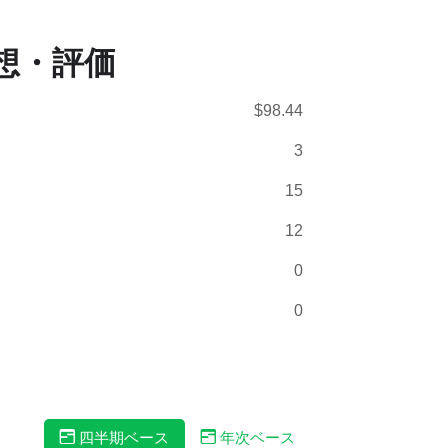
想・評価
$98.44
3
15
12
0
0
四半期ベース
年次ベース