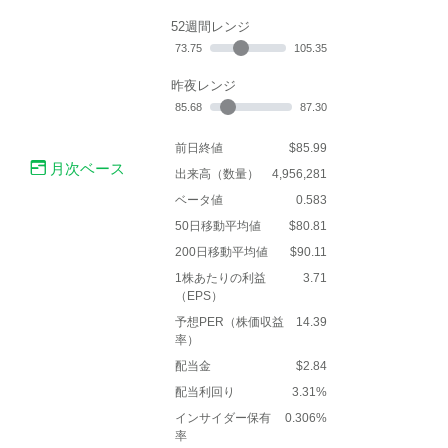
52週間レンジ
73.75
105.35
昨夜レンジ
85.68
87.30
前日終値
$85.99
月次ベース
出来高（数量）
4,956,281
ベータ値
0.583
50日移動平均値
$80.81
200日移動平均値
$90.11
1株あたりの利益
3.71
（EPS）
予想PER（株価収益
14.39
率）
配当金
$2.84
配当利回り
3.31%
インサイダー保有
0.306%
率