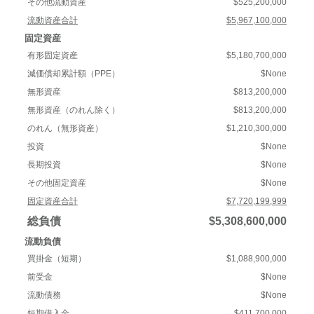
その他流動資産
$525,200,000
流動資産合計
$5,967,100,000
固定資産
有形固定資産
$5,180,700,000
減価償却累計額（PPE）
$None
無形資産
$813,200,000
無形資産（のれん除く）
$813,200,000
のれん（無形資産）
$1,210,300,000
投資
$None
長期投資
$None
その他固定資産
$None
固定資産合計
$7,720,199,999
総負債
$5,308,600,000
流動負債
買掛金（短期）
$1,088,900,000
前受金
$None
流動債務
$None
短期借入金
$411,700,000