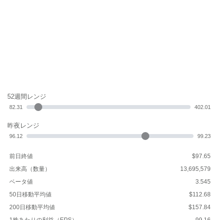
52週間レンジ
82.31
402.01
昨夜レンジ
96.12
99.23
前日終値
$97.65
出来高（数量）
13,695,579
ベータ値
3.545
50日移動平均値
$112.68
200日移動平均値
$157.84
1株あたりの利益（EPS）
-99.16