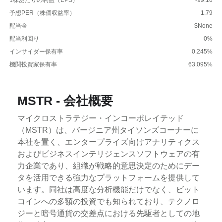
予想PER（株価収益率）
1.79
配当金
$None
配当利回り
0%
インサイダー保有率
0.245%
機関投資家保有率
63.095%
MSTR - 会社概要
マイクロストラテジー・インコーポレイテッド
（MSTR）は、バージニア州タイソンズコーナーに
本社を置く、エンタープライズ向けアナリティクス
およびビジネスインテリジェンスソフトウェアの有
力企業であり、組織が戦略的意思決定のためにデー
タを活用できる強力なプラットフォームを提供して
います。同社は高度な分析機能だけでなく、ビット
コインへの多額の投資でも知られており、テクノロ
ジーと暗号通貨の交差点における先駆者としての地