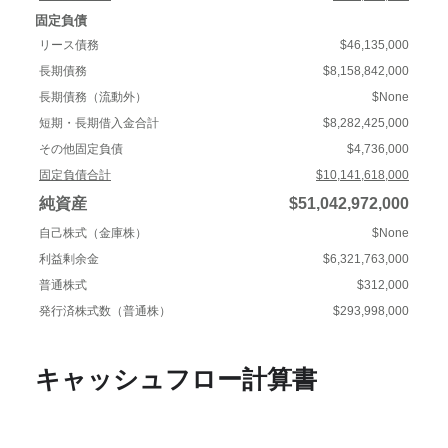
固定負債
リース債務
$46,135,000
長期債務
$8,158,842,000
長期債務（流動外）
$None
短期・長期借入金合計
$8,282,425,000
その他固定負債
$4,736,000
固定負債合計
$10,141,618,000
純資産
$51,042,972,000
自己株式（金庫株）
$None
利益剰余金
$6,321,763,000
普通株式
$312,000
発行済株式数（普通株）
$293,998,000
キャッシュフロー計算書