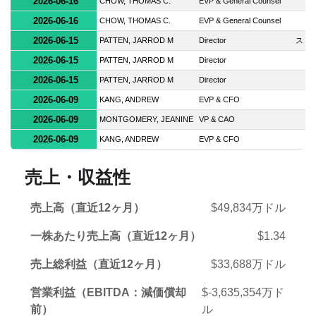
2026-06-16
CHOW, THOMAS C.
EVP & General Counsel
2026-06-16
CHOW, THOMAS C.
EVP & General Counsel
2026-06-15
PATTEN, JARROD M
Director
スト
2026-06-15
PATTEN, JARROD M
Director
2026-06-15
PATTEN, JARROD M
Director
2026-06-09
KANG, ANDREW
EVP & CFO
2026-06-09
MONTGOMERY, JEANINE
VP & CAO
2026-06-09
KANG, ANDREW
EVP & CFO
売上・収益性
売上高（直近12ヶ月）
$49,834万ドル
一株あたり売上高（直近12ヶ月）
$1.34
売上総利益（直近12ヶ月）
$33,688万ドル
営業利益（EBITDA：減価償却
$-3,635,354万ド
前）
ル