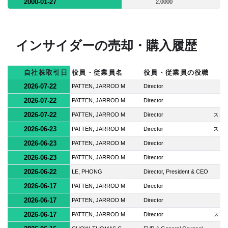
2000-01-27
2.0000
インサイダーの売却・購入履歴
自社株取引日
役員・従業員名
役員・従業員の役職
株
2026-07-22
PATTEN, JARROD M
Director
2026-07-22
PATTEN, JARROD M
Director
2026-07-22
PATTEN, JARROD M
Director
スト
2026-06-23
PATTEN, JARROD M
Director
スト
2026-06-23
PATTEN, JARROD M
Director
2026-06-23
PATTEN, JARROD M
Director
2026-06-22
LE, PHONG
Director, President & CEO
2026-06-17
PATTEN, JARROD M
Director
2026-06-17
PATTEN, JARROD M
Director
2026-06-17
PATTEN, JARROD M
Director
スト