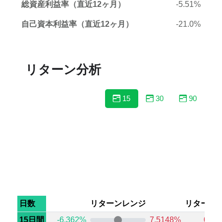
総資産利益率（直近12ヶ月）
-5.51%
自己資本利益率（直近12ヶ月）
-21.0%
リターン分析
15
30
90
日数
リターンレンジ
リターン
15日間
-6.362%
7.5148%
0.0%