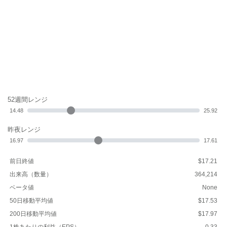
52週間レンジ
14.48
25.92
昨夜レンジ
16.97
17.61
前日終値
$17.21
出来高（数量）
364,214
ベータ値
None
50日移動平均値
$17.53
200日移動平均値
$17.97
1株あたりの利益（EPS）
-0.33