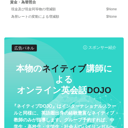
資金・為替照合
現金及び現金同等物の増減額
$None
為替レートの変動による増減額
$None
スポンサー紹介
広告パネル
本物の
ネイティブ
講師に
よる
オンライン英会話
DOJO
『ネイティブDOJO』はインターナショナルスクー
ルと同様に、英語圏出身の経験豊富なネイティブ
教師のみが指導します。グループ予約すれば、中
学生・高校生・大学生・社会人のバイリンガルへ