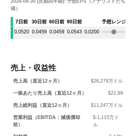
2026-09-30 (次期四半期): 予想EPS（アナリストたちの
値）
7日前
30日前
60日前
90日前
予想レンジ
0.0520
0.0459
0.0459
0.0543
0.0200
0.0
売上・収益性
売上高（直近12ヶ月）
$26,279万ドル
一株あたり売上高（直近12ヶ月）
$21.99
売上総利益（直近12ヶ月）
$11,247万ドル
営業利益（EBITDA：減価償却
$-1,115万ド
前）
ル