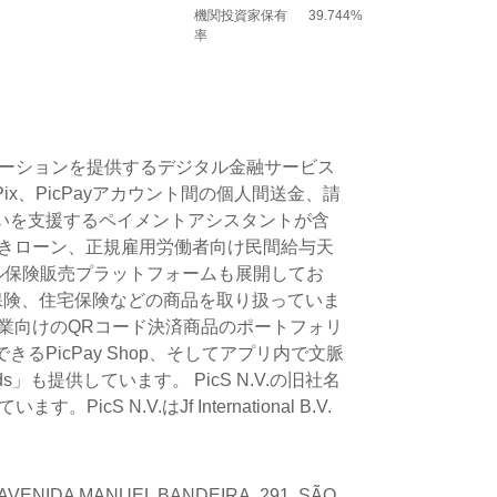
機関投資家保有
39.744%
率
プリケーションを提供するデジタル金融サービス
、PicPayアカウント間の個人間送金、請
いを支援するペイメントアシスタントが含
引きローン、正規雇用労働者向け民間給与天
ル保険販売プラットフォームも展開してお
命保険、住宅保険などの商品を取り扱っていま
業向けのQRコード決済商品のポートフォリ
icPay Shop、そしてアプリ内で文脈
も提供しています。 PicS N.V.の旧社名
cS N.V.はJf International B.V.
AVENIDA MANUEL BANDEIRA, 291, SÃO