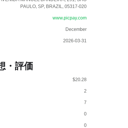
PAULO, SP, BRAZIL, 05317-020
www.picpay.com
December
2026-03-31
想・評価
$20.28
2
7
0
0