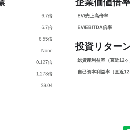
標
企業価値倍率
6.7倍
EV/売上高倍率
6.7倍
EV/EBITDA倍率
8.55倍
投資リター
None
総資産利益率（直近12ヶ
0.127倍
自己資本利益率（直近12
1.278倍
$9.04