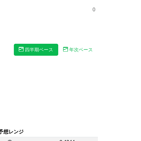
0
四半期ベース
年次ベース
予想レンジ