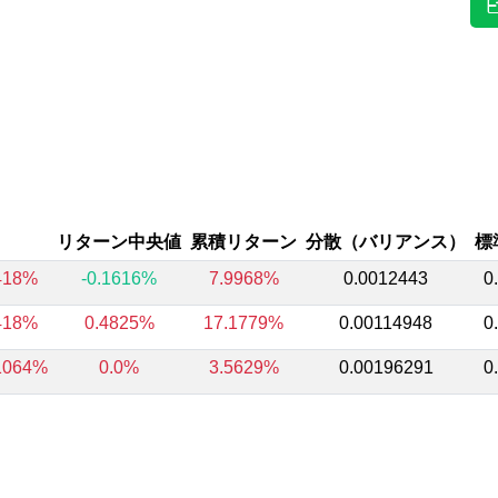
リターン中央値
累積リターン
分散（バリアンス）
標
418%
-0.1616%
7.9968%
0.0012443
0
418%
0.4825%
17.1779%
0.00114948
0
1064%
0.0%
3.5629%
0.00196291
0