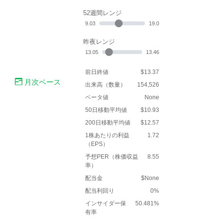
52週間レンジ
9.03
19.0
昨夜レンジ
13.05
13.46
前日終値
$13.37
月次ベース
出来高（数量）
154,526
ベータ値
None
50日移動平均値
$10.93
200日移動平均値
$12.57
1株あたりの利益
1.72
（EPS）
予想PER（株価収益
8.55
率）
配当金
$None
配当利回り
0%
インサイダー保
50.481%
有率