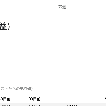
弱気
利益）
（アナリストたちの平均値）
60日前
90日前