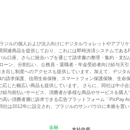
.V.)は、ブラジルの個人および法人向けにデジタルウォレットやア
関連商品を提供しており、これには即時決済システムであるPix
バル口座、さらに統合ハブを通じて請求書の整理・集約・支払
けローン、分割払い、公務員・退職者・年金受給者向け給与天
日引き出し制度へのアクセスも提供しています。加えて、デジタ
Cardの請求保護、信用生命保険、スマートフォン保護保険、生
に応じた幅広い商品も提供しています。 さらに、同社は中小企
給与前払いサービス、消費者が多様な商品やサービスを購入できるP
消費者層に訴求できる広告プラットフォーム「PicPay Ads」
B.V.です。同社は2012年に設立され、ブラジルのサンパウロに本拠を置いています。Pi
金融
本社住所