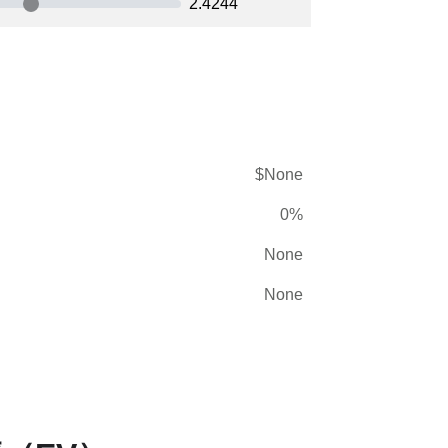
2.4244
$None
0%
None
None