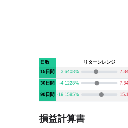
日数
リターンレンジ
15日間
-3.6408%
7.3
30日間
-4.1228%
7.3
90日間
-19.1585%
15.
損益計算書