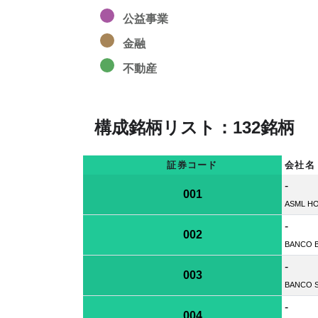
公益事業
金融
不動産
構成銘柄リスト：132銘柄
証券コード
会社名
-
001
ASML H
-
002
BANCO B
-
003
BANCO 
-
004