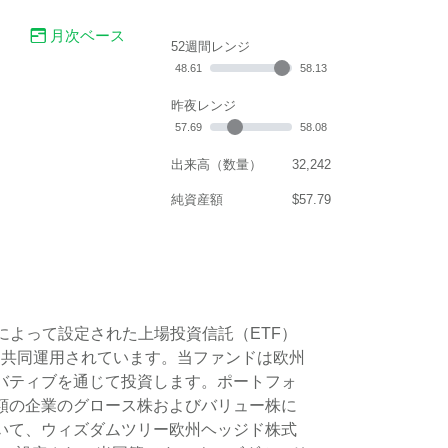
月次ベース
52週間レンジ
48.61
58.13
昨夜レンジ
57.69
58.08
出来高（数量）
32,242
純資産額
$57.79
e, Inc.によって設定された上場投資信託（ETF）
, Inc.によって共同運用されています。当ファンドは欧州
バティブを通じて投資します。ポートフォ
額の企業のグロース株およびバリュー株に
いて、ウィズダムツリー欧州ヘッジド株式