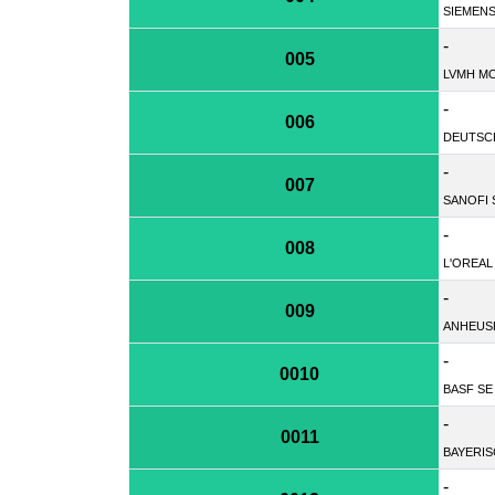
SIEMENS
-
005
LVMH MO
-
006
DEUTSC
-
007
SANOFI 
-
008
L'OREAL
-
009
ANHEUSE
-
0010
BASF SE
-
0011
BAYERI
-