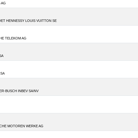
 AG
ET HENNESSY LOUIS VUITTON SE
HE TELEKOM AG
SA
 SA
R-BUSCH INBEV SA/NV
SCHE MOTOREN WERKE AG