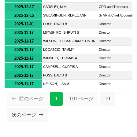
2025-12-17
CARSLEY, MIMI
CFO and Treasurer
2025-12-15
SWEARINGEN, RENEE ANN
Sr VP & Chief Accounting 
2025-12-01
FOSS, DAVID B
Director
2025-11-17
MIYASHIRO, SHRUTI S
Director
2025-11-17
WILSON, THOMAS HAMPTON JR.
Director
2025-11-17
LOCASCIO, TAMMY
Director
2025-11-17
WIMSETT, THOMAS A
Director
2025-11-17
CAMPBELL, CURTIS A
Director
2025-11-17
FOSS, DAVID B
Director
2025-11-17
NELSON, LISA M
Director
前のページ
1
1/10ページ
10
次のページ