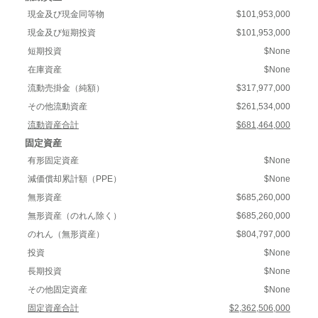
現金及び現金同等物
$101,953,000
現金及び短期投資
$101,953,000
短期投資
$None
在庫資産
$None
流動売掛金（純額）
$317,977,000
その他流動資産
$261,534,000
流動資産合計
$681,464,000
固定資産
有形固定資産
$None
減価償却累計額（PPE）
$None
無形資産
$685,260,000
無形資産（のれん除く）
$685,260,000
のれん（無形資産）
$804,797,000
投資
$None
長期投資
$None
その他固定資産
$None
固定資産合計
$2,362,506,000