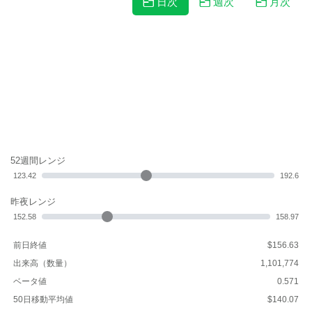
日次
週次
月次
52週間レンジ
123.42
192.6
昨夜レンジ
152.58
158.97
前日終値
$156.63
出来高（数量）
1,101,774
ベータ値
0.571
50日移動平均値
$140.07