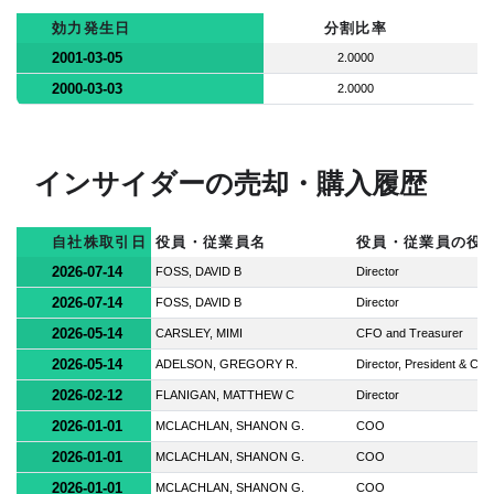
効力発生日
分割比率
2001-03-05
2.0000
2000-03-03
2.0000
インサイダーの売却・購入履歴
自社株取引日
役員・従業員名
役員・従業員の役
2026-07-14
FOSS, DAVID B
Director
2026-07-14
FOSS, DAVID B
Director
2026-05-14
CARSLEY, MIMI
CFO and Treasurer
2026-05-14
ADELSON, GREGORY R.
Director, President & CE
2026-02-12
FLANIGAN, MATTHEW C
Director
2026-01-01
MCLACHLAN, SHANON G.
COO
2026-01-01
MCLACHLAN, SHANON G.
COO
2026-01-01
MCLACHLAN, SHANON G.
COO