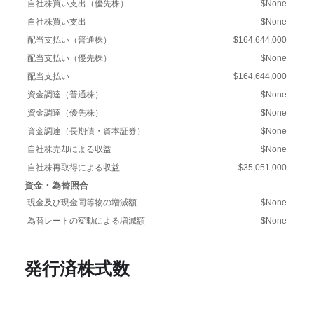
自社株買い支出（優先株）
$None
自社株買い支出
$None
配当支払い（普通株）
$164,644,000
配当支払い（優先株）
$None
配当支払い
$164,644,000
資金調達（普通株）
$None
資金調達（優先株）
$None
資金調達（長期債・資本証券）
$None
自社株売却による収益
$None
自社株再取得による収益
-$35,051,000
資金・為替照合
現金及び現金同等物の増減額
$None
為替レートの変動による増減額
$None
発行済株式数