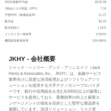
200日移動平均値
$159.38
1株あたりの利益（EPS）
7.16
予想PER（株価収益率）
21.37
配当金
$2.35
配当利回り
1.52%
インサイダー保有率
0.593%
機関投資家保有率
106.086%
JKHY - 会社概要
ジャック・ヘンリー・アンド・アソシエイツ（Jack
Henry & Associates, Inc.、JKHY）は、金融サービス
業界向けに高度な決済処理およびソフトウェアソリ
ューションを提供する大手テクノロジープロバイダ
ーです。銀行や信用組合を含む8,000社以上の顧客に
サービスを提供しており、業務効率の向上と顧客エ
ンゲージメントの強化を目的とした堅牢な製品群を
展開しています。決済ソリューション、リスク管