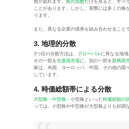
散が図れます。
株式指数
だけを見ると、すべ
ことがあります。しかし、実際には多くの株
ります。
また、異なる企業の債券を組み合わせること
3. 地理的分散
3つ目の分散方法は、
グローバル
に異なる地域
オの一部を
先進国市場
に、別の一部を
新興国
家は、米国、ヨーロッパ、中国、その他の国
しています。
4. 時価総額帯による分散
大型株
・
中型株
・小型株といった
時価総額の
っては、小型株や中型株が大型株よりも好調