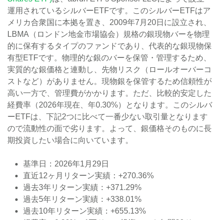
運用されているシルバーETFです。このシルバーETFはア
メリカ合衆国に本拠を置き、2009年7月20日に設立され、
LBMA（ロンドン地金市場協会）規格の銀現物バーを物理
的に保有するタイプのファンドであり、代表的な銀現物保
有型ETFです。物理的な銀のバーを保管・管理するため、
実質的な銀価格と連動し、先物リスク（ロールオーバーコ
ストなど）がありません。現物銀を保管するため信頼性が
高い一方で、管理費がかかります。ただ、比較的安定した
経費率（2026年現在、年0.30%）となります。このシルバ
ーETFは、下記2つに比べて一番少ない取引量となります
ので流動性の面で劣ります。よって、銀価格そのものに長
期投資したい場合に向いています。
基準日：2026年1月29日
直近12ヶ月リターン実績：+270.36%
過去3年リターン実績：+371.29%
過去5年リターン実績：+338.01%
過去10年リターン実績：+655.13%