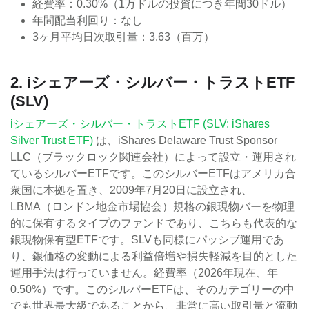
経費率：0.30%（1万ドルの投資につき年間30ドル）
年間配当利回り：なし
3ヶ月平均日次取引量：3.63（百万）
2. iシェアーズ・シルバー・トラストETF
(SLV)
iシェアーズ・シルバー・トラストETF (SLV: iShares
Silver Trust ETF)
は、iShares Delaware Trust Sponsor
LLC（ブラックロック関連会社）によって設立・運用され
ているシルバーETFです。このシルバーETFはアメリカ合
衆国に本拠を置き、2009年7月20日に設立され、
LBMA（ロンドン地金市場協会）規格の銀現物バーを物理
的に保有するタイプのファンドであり、こちらも代表的な
銀現物保有型ETFです。SLVも同様にパッシブ運用であ
り、銀価格の変動による利益倍増や損失軽減を目的とした
運用手法は行っていません。経費率（2026年現在、年
0.50%）です。このシルバーETFは、そのカテゴリーの中
でも世界最大級であることから、非常に高い取引量と流動