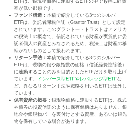
ETFは、銀現物価格に連動するETFの中でも特に経費
率が低い部類です。
ファンド構造：
本稿で紹介している3つのシルバー
ETFは、委託者課税信託（Grantor Trust）として設定
されています。このグラントー・トラストはアメリカ
の税法上の概念で、信託されている財産が実質的に委
託者個人の資産とみなされるため、税法上は財産の移
転がないものとして扱われます。
リターン手法：
本稿で紹介している3つのシルバー
ETFは、現物の銀や銀指数の価格（信託経費控除後）
に連動することのみを目的としたETFだけを取り上げ
ています。
インバース型ETFやレバレッジ型ETF
な
ど、異なるリターン手法や戦略を用いるETFは除外し
ています。
保有資産の概要：
銀現物価格に連動するETFは、株式
や債券の投資信託のように保有銘柄はありません。銀
地金や銀現物バーを裏付けとする資産、あるいは銀先
物を保有している場合があります。