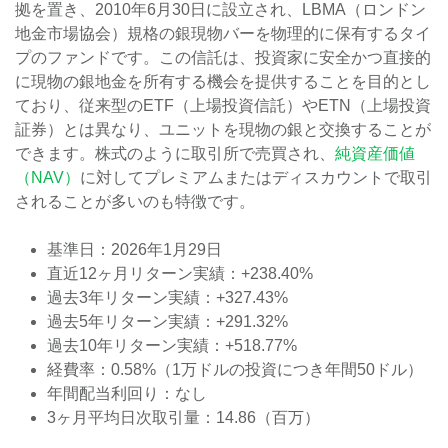
拠を置き、2010年6月30日に設立され、LBMA（ロンドン
地金市場協会）規格の銀現物バーを物理的に保有するタイ
プのファンドです。この信託は、投資家に安全かつ直接的
に現物の銀地金を所有する機会を提供することを目的とし
ており、従来型のETF（上場投資信託）やETN（上場投資
証券）とは異なり、ユニットを現物の銀と交換することが
できます。株式のように取引所で売買され、
純資産価値
（NAV）
に対してプレミアムまたはディスカウントで取引
されることが多いのも特徴です。
基準日：2026年1月29日
直近12ヶ月リターン実績：+238.40%
過去3年リターン実績：+327.43%
過去5年リターン実績：+291.32%
過去10年リターン実績：+518.77%
経費率：0.58%（1万ドルの投資につき年間50ドル）
年間配当利回り：なし
3ヶ月平均日次取引量：14.86（百万）