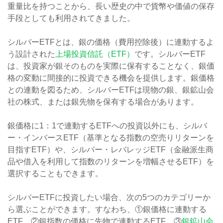
重量比を持つことから、長い歴史の中で貨幣や価値の保存
手段としても利用されてきました。
シルバーETFとは、銀の価格（費用控除後）に連動するよ
う設計された
上場投資信託（ETF）
です。シルバーETF
は、投資家が銀そのものを実際に保有することなく、銀価
格の変動に間接的に投資できる機会を提供します。銀価格
との連動を図るため、シルバーETFは現物の銀、銀鉱山会
社の株式、または銀先物を保有する場合があります。
銀価格に1：1で連動するETFへの投資以外にも、シルバ
ー・インバースETF（基準となる指数の空売りリターンを
目指すETF）や、シルバー・レバレッジETF（金融派生商
品や借入を利用して指数のリターンを増幅させるETF）を
選択することもできます。
シルバーETFに投資したい場合、次の5つのカテゴリーか
ら選ぶことができます。すなわち、①銀価格に連動する
ETF、②銀指数の価格に先物で連動するETF、③
銀鉱山会