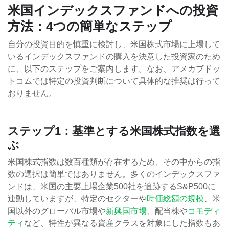
米国インデックスファンドへの投資
方法：4つの簡単なステップ
自分の投資目的を慎重に検討し、米国株式市場に上場して
いるインデックスファンドの購入を決意した投資家のため
に、以下のステップをご案内します。なお、アメカブドッ
トコムでは特定の投資判断について具体的な推奨は行って
おりません。
ステップ1：基準とする米国株式指数を選
ぶ
米国株式指数は数百種類が存在するため、その中からの指
数の選択は簡単ではありません。多くのインデックスファ
ンドは、米国の主要上場企業500社を追跡するS&P500に
連動していますが、特定のセクターや
時価総額の規模
、米
国以外のグローバル市場や
新興国市場
、配当株や
コモディ
ティ
など、特性が異なる資産クラスを対象にした指数もあ